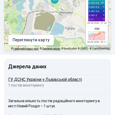
251
0.101-0.2
6
0.201-0.3
6
0.301-0.5
8
0.501-2
3
2.1+
09.08.2026, 07:44
ISW
Переглянути карту
08.08.2026, 20:11
©
Неверифіковані дані
©
Джерела даних
© SaveEcoBot
© CARTO
© OpenStreetMap
Джерела даних
ГУ ДСНС України у Львівській області
1 постів моніторингу
Загальна кількість постів радіаційного моніторингу в
місті Новий Розділ – 1 штук.