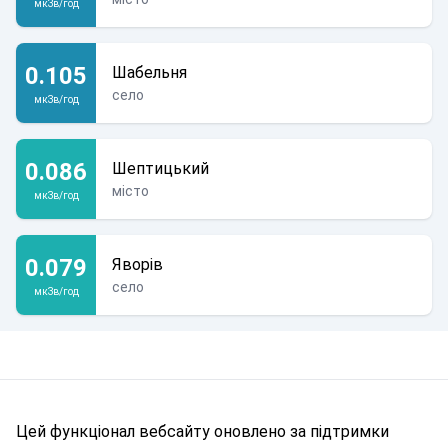
мкЗв/год
0.105
Шабельня
село
мкЗв/год
0.086
Шептицький
місто
мкЗв/год
0.079
Яворів
село
мкЗв/год
Цей функціонал вебсайту оновлено за підтримки