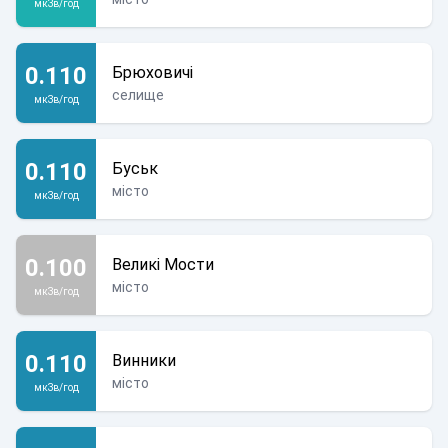
мкЗв/год
0.110
Брюховичі
селище
мкЗв/год
0.110
Буськ
місто
мкЗв/год
0.100
Великі Мости
місто
мкЗв/год
0.110
Винники
місто
мкЗв/год