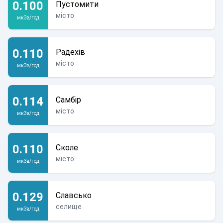
0.100
Пустомити
місто
мкЗв/год
0.110
Радехів
місто
мкЗв/год
0.114
Самбір
місто
мкЗв/год
0.110
Сколе
місто
мкЗв/год
0.129
Славсько
селище
мкЗв/год