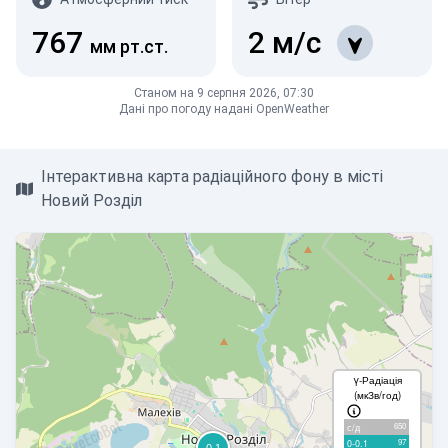
767
2
м/с
мм рт.ст.
Станом на 9 серпня 2026, 07:30
Дані про погоду надані OpenWeather
Інтерактивна карта радіаційного фону в місті
Новий Розділ
γ-Радіація
(мкЗв/год)
650
с/д
97
0-0.1