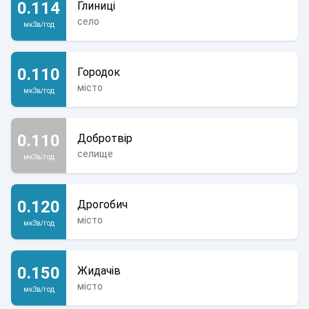
0.114
Глиниці
село
мкЗв/год
0.110
Городок
місто
мкЗв/год
0.110
Добротвір
селище
мкЗв/год
0.120
Дрогобич
місто
мкЗв/год
0.150
Жидачів
місто
мкЗв/год