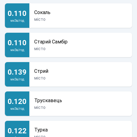
0.110
Сокаль
місто
мкЗв/год
0.110
Старий Самбір
місто
мкЗв/год
0.139
Стрий
місто
мкЗв/год
0.120
Трускавець
місто
мкЗв/год
0.122
Турка
місто