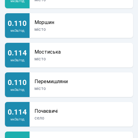
мкЗв/год
0.110
Моршин
місто
мкЗв/год
0.114
Мостиська
місто
мкЗв/год
0.110
Перемишляни
місто
мкЗв/год
0.114
Почаєвичі
село
мкЗв/год