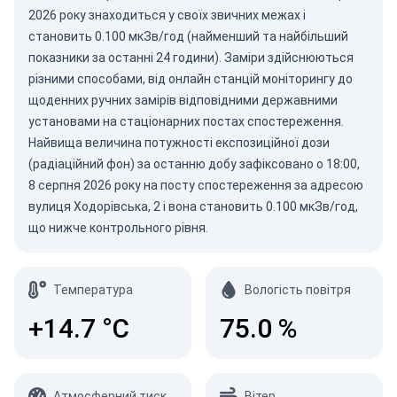
2026
року знаходиться у своїх звичних межах і
становить 0.100 мкЗв/год (найменший та найбільший
показники за останні 24 години). Заміри здійснюються
різними способами, від онлайн станцій моніторингу до
щоденних ручних замірів відповідними державними
установами на стаціонарних постах спостереження.
Найвища величина потужності експозиційної дози
(радіаційний фон) за останню добу зафіксовано о 18:00,
8 серпня 2026 року на посту спостереження за адресою
вулиця Ходорівська, 2 і вона становить 0.100 мкЗв/год,
що нижче контрольного рівня.
Температура
Вологість повітря
+14.7
°C
75.0
%
Атмосферний тиск
Вітер