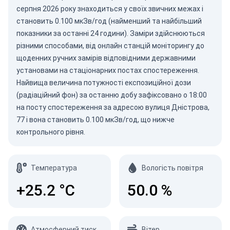
серпня 2026
року знаходиться у своїх звичних межах і
становить 0.100 мкЗв/год (найменший та найбільший
показники за останні 24 години). Заміри здійснюються
різними способами, від онлайн станцій моніторингу до
щоденних ручних замірів відповідними державними
установами на стаціонарних постах спостереження.
Найвища величина потужності експозиційної дози
(радіаційний фон) за останню добу зафіксовано о 18:00
на посту спостереження за адресою вулиця Дністрова,
77 і вона становить 0.100 мкЗв/год, що нижче
контрольного рівня.
Температура
Вологість повітря
+25.2
°C
50.0
%
Атмосферний тиск
Вітер