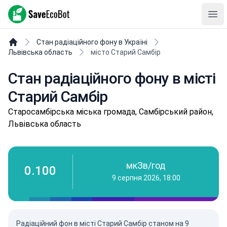
SaveEcoBot
Ope
Стан радіаційного фону в Україні
Львівська область
місто Старий Самбір
Стан радіаційного фону в місті
Старий Самбір
Стapoсaмбіpськa міська громада, Самбірський район,
Львівська область
мкЗв/год
0.100
9 серпня 2026, 18:00
Радіаційний фон в місті Старий Самбір станом на
9