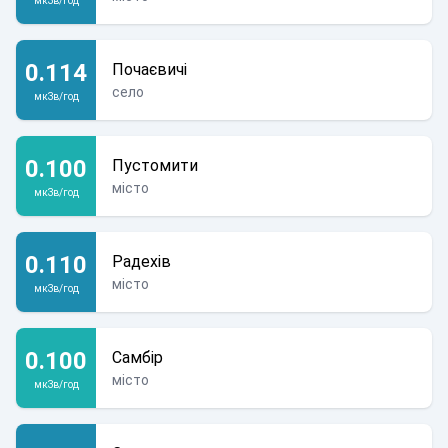
мкЗв/год
0.114
Почаєвичі
село
мкЗв/год
0.100
Пустомити
місто
мкЗв/год
0.110
Радехів
місто
мкЗв/год
0.100
Самбір
місто
мкЗв/год