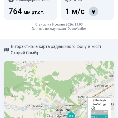
764
1
м/с
мм рт.ст.
Станом на 9 серпня 2026, 19:00
Дані про погоду надані OpenWeather
Інтерактивна карта радіаційного фону в місті
Старий Самбір
γ-Радіація
(мкЗв/год)
595
с/д
98
0-0.1