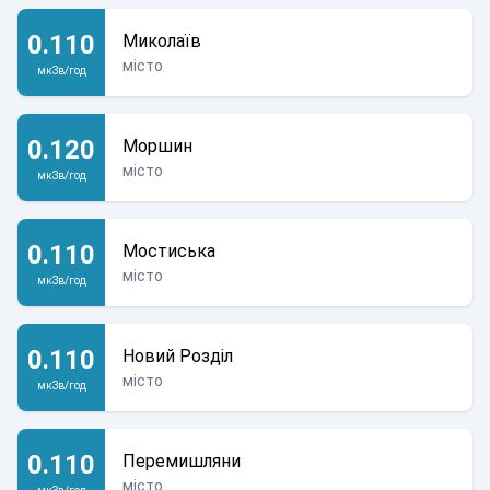
0.110
Миколаїв
місто
мкЗв/год
0.120
Моршин
місто
мкЗв/год
0.110
Мостиська
місто
мкЗв/год
0.110
Новий Розділ
місто
мкЗв/год
0.110
Перемишляни
місто