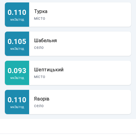
0.110
Турка
місто
мкЗв/год
0.105
Шабельня
село
мкЗв/год
0.093
Шептицький
місто
мкЗв/год
0.110
Яворів
село
мкЗв/год