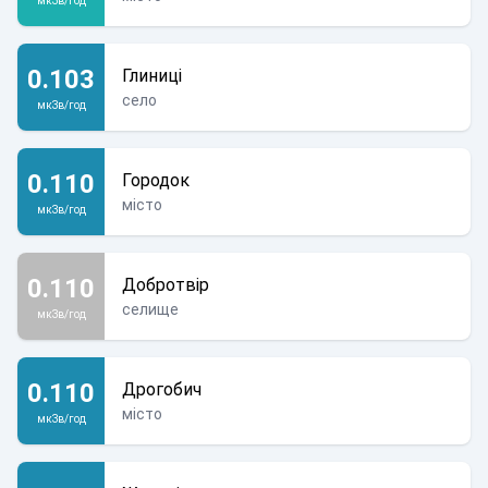
мкЗв/год
0.103
Глиниці
село
мкЗв/год
0.110
Городок
місто
мкЗв/год
0.110
Добротвір
селище
мкЗв/год
0.110
Дрогобич
місто
мкЗв/год