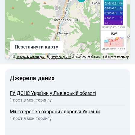
284
0.101-0.2
13
0.201-0.3
10
0.301-0.5
17
0.501-2
6
2.1+
09.08.2026, 19:00
ISW
Переглянути карту
09.08.2026, 15:15
©
Неверифіковані дані
©
Джерела даних
© SaveEcoBot
© CARTO
© OpenStreetMap
Джерела даних
ГУ ДСНС України у Львівській області
1 постів моніторингу
Міністерство охорони здоров'я України
1 постів моніторингу