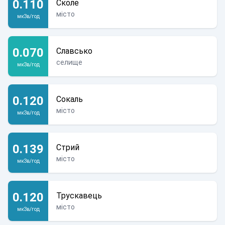
0.110
Сколе
місто
мкЗв/год
0.070
Славсько
селище
мкЗв/год
0.120
Сокаль
місто
мкЗв/год
0.139
Стрий
місто
мкЗв/год
0.120
Трускавець
місто
мкЗв/год