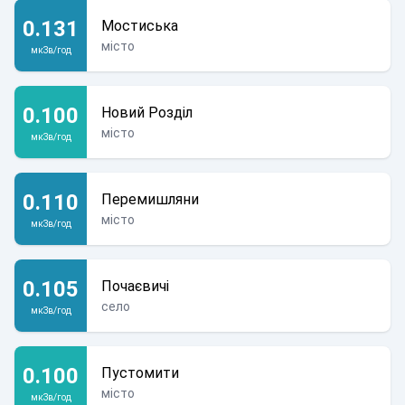
0.131
Мостиська
місто
мкЗв/год
0.100
Новий Розділ
місто
мкЗв/год
0.110
Перемишляни
місто
мкЗв/год
0.105
Почаєвичі
село
мкЗв/год
0.100
Пустомити
місто
мкЗв/год