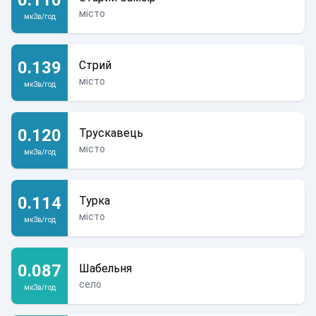
місто
мкЗв/год
0.139
Стрий
місто
мкЗв/год
0.120
Трускавець
місто
мкЗв/год
0.114
Турка
місто
мкЗв/год
0.087
Шабельня
село
мкЗв/год