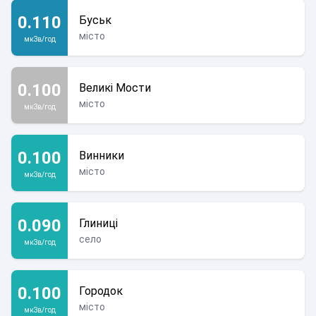
0.110
Буськ
місто
мкЗв/год
0.100
Великі Мости
місто
мкЗв/год
0.100
Винники
місто
мкЗв/год
0.090
Глиниці
село
мкЗв/год
0.100
Городок
місто
мкЗв/год