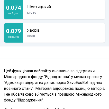
0.074
Шептицький
місто
мкЗв/год
0.079
Яворів
село
мкЗв/год
Цей функціонал вебсайту оновлено за підтримки
Міжнародного фонду "Відродження" у межах проєкту
"Адвокація відкритих даних через SaveEcoBot під час
воєнного стану". Матеріал відображає позицію авторів
і не обов'язково збігається з позицією Міжнародного
фонду "Відродження".