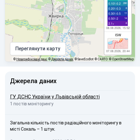
280
0.101-0.2
8
0.201-0.3
11
0.301-0.5
14
0.501-2
8
2.1+
08.08.2026, 15:52
ISW
Переглянути карту
07.08.2026, 20:44
©
Неверифіковані дані
©
Джерела даних
© SaveEcoBot
© CARTO
© OpenStreetMap
Джерела даних
ГУ ДСНС України у Львівській області
1 постів моніторингу
Загальна кількість постів радіаційного моніторингу в
місті Сокаль – 1 штук.