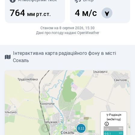
764
4
м/с
мм рт.ст.
Станом на 8 серпня 2026, 15:30
Дані про погоду надані OpenWeather
Інтерактивна карта радіаційного фону в місті
Сокаль
γ-Радіація
(мкЗв/год)
589
с/д
111
0-0.1