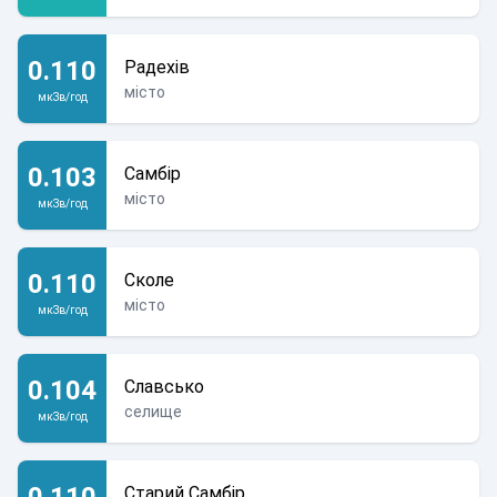
0.110
Радехів
місто
мкЗв/год
0.103
Самбір
місто
мкЗв/год
0.110
Сколе
місто
мкЗв/год
0.104
Славсько
селище
мкЗв/год
0.110
Старий Самбір