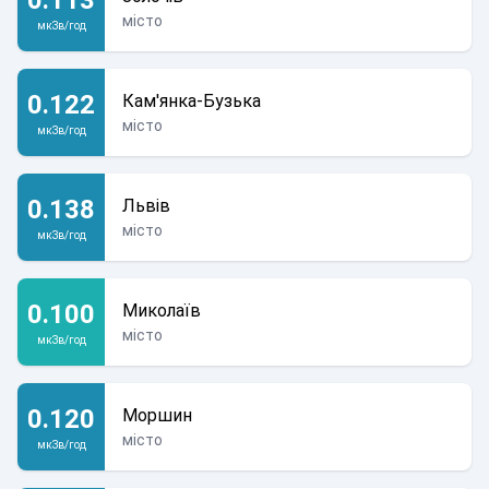
місто
мкЗв/год
0.122
Кам'янка-Бузька
місто
мкЗв/год
0.138
Львів
місто
мкЗв/год
0.100
Миколаїв
місто
мкЗв/год
0.120
Моршин
місто
мкЗв/год