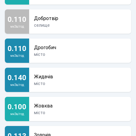
0.110
Добротвір
селище
мкЗв/год
0.110
Дрогобич
місто
мкЗв/год
0.140
Жидачів
місто
мкЗв/год
0.100
Жовква
місто
мкЗв/год
0.113
Золочів