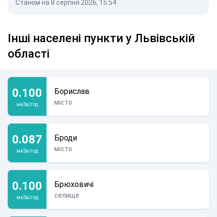
Станом на 8 серпня 2026, 15:54
Інші населені пункти у Львівській
області
0.100
Борислав
місто
мкЗв/год
0.087
Броди
місто
мкЗв/год
0.100
Брюховичі
селище
мкЗв/год