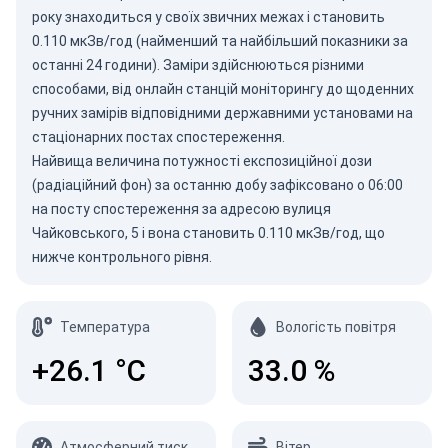
року знаходиться у своїх звичних межах і становить
0.110 мкЗв/год (найменший та найбільший показники за
останні 24 години). Заміри здійснюються різними
способами, від онлайн станцій моніторингу до щоденних
ручних замірів відповідними державними установами на
стаціонарних постах спостереження.
Найвища величина потужності експозиційної дози
(радіаційний фон) за останню добу зафіксовано о 06:00
на посту спостереження за адресою вулиця
Чайковського, 5 і вона становить 0.110 мкЗв/год, що
нижче контрольного рівня.
Температура
Вологість повітря
+26.1
°C
33.0
%
Атмосферний тиск
Вітер