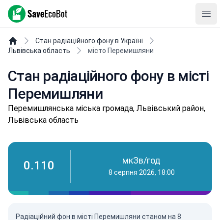
SaveEcoBot
Ope
Стан радіаційного фону в Україні
Львівська область
місто Перемишляни
Стан радіаційного фону в місті
Перемишляни
Пepeмишлянськa міська громада, Львівський район,
Львівська область
мкЗв/год
0.110
8 серпня 2026, 18:00
Радіаційний фон в місті Перемишляни станом на
8