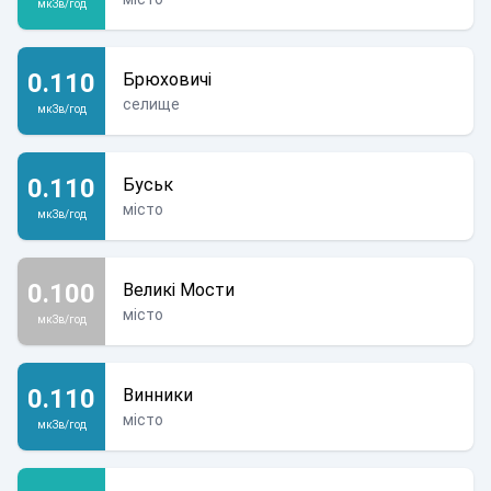
мкЗв/год
0.110
Брюховичі
селище
мкЗв/год
0.110
Буськ
місто
мкЗв/год
0.100
Великі Мости
місто
мкЗв/год
0.110
Винники
місто
мкЗв/год