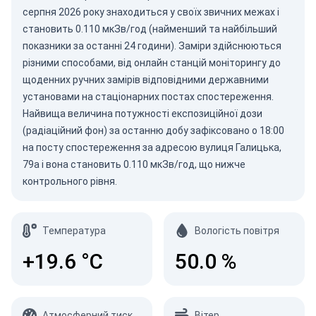
серпня 2026
року знаходиться у своїх звичних межах і
становить 0.110 мкЗв/год (найменший та найбільший
показники за останні 24 години). Заміри здійснюються
різними способами, від онлайн станцій моніторингу до
щоденних ручних замірів відповідними державними
установами на стаціонарних постах спостереження.
Найвища величина потужності експозиційної дози
(радіаційний фон) за останню добу зафіксовано о 18:00
на посту спостереження за адресою вулиця Галицька,
79а і вона становить 0.110 мкЗв/год, що нижче
контрольного рівня.
Температура
Вологість повітря
+19.6
°C
50.0
%
Атмосферний тиск
Вітер