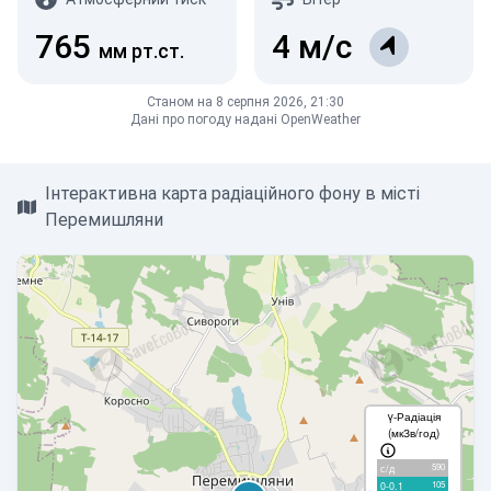
765
4
м/с
мм рт.ст.
Станом на 8 серпня 2026, 21:30
Дані про погоду надані OpenWeather
Інтерактивна карта радіаційного фону в місті
Перемишляни
γ-Радіація
(мкЗв/год)
590
с/д
105
0-0.1