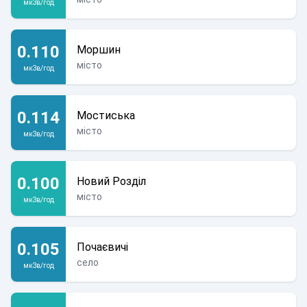
мкЗв/год
0.110
Моршин
місто
мкЗв/год
0.114
Мостиська
місто
мкЗв/год
0.100
Новий Розділ
місто
мкЗв/год
0.105
Почаєвичі
село
мкЗв/год