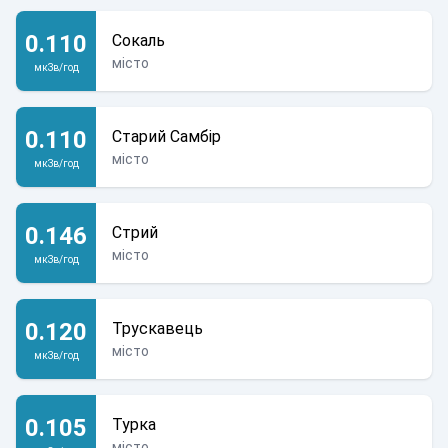
0.110
Сокаль
місто
мкЗв/год
0.110
Старий Самбір
місто
мкЗв/год
0.146
Стрий
місто
мкЗв/год
0.120
Трускавець
місто
мкЗв/год
0.105
Турка
місто