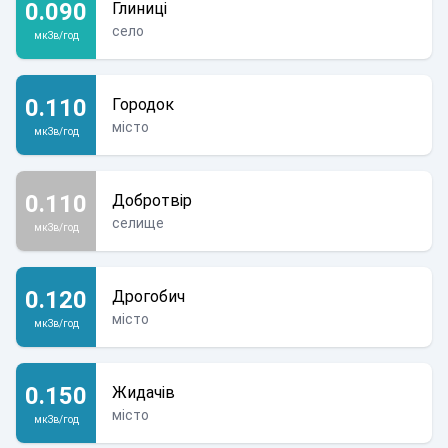
0.090
Глиниці
село
мкЗв/год
0.110
Городок
місто
мкЗв/год
0.110
Добротвір
селище
мкЗв/год
0.120
Дрогобич
місто
мкЗв/год
0.150
Жидачів
місто
мкЗв/год