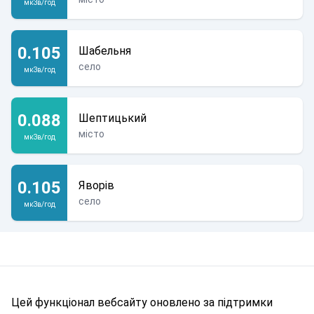
мкЗв/год
0.105
Шабельня
село
мкЗв/год
0.088
Шептицький
місто
мкЗв/год
0.105
Яворів
село
мкЗв/год
Цей функціонал вебсайту оновлено за підтримки