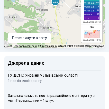
284
0.101-0.2
9
0.201-0.3
11
0.301-0.5
16
0.501-2
6
2.1+
08.08.2026, 21:51
ISW
Переглянути карту
08.08.2026, 18:09
©
Неверифіковані дані
©
Джерела даних
© SaveEcoBot
© CARTO
© OpenStreetMap
Джерела даних
ГУ ДСНС України у Львівській області
1 постів моніторингу
Загальна кількість постів радіаційного моніторингу в
місті Перемишляни – 1 штук.