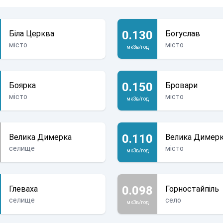
0.130
Біла Церква
Богуслав
місто
місто
мкЗв/год
0.150
Боярка
Бровари
місто
місто
мкЗв/год
0.110
Велика Димерка
Велика Димер
селище
місто
мкЗв/год
0.098
Глеваха
Горностайпіль
селище
село
мкЗв/год