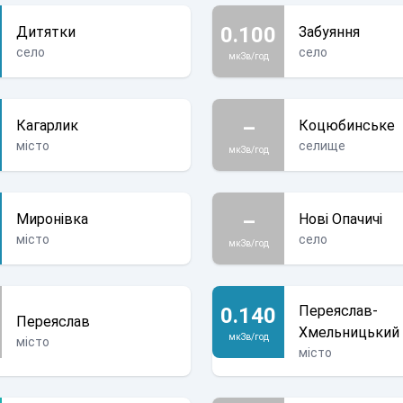
0.100
Дитятки
Забуяння
село
село
мкЗв/год
–
Кагарлик
Коцюбинське
місто
селище
мкЗв/год
–
Миронівка
Нові Опачичі
місто
село
мкЗв/год
Переяслав-
0.140
Переяслав
Хмельницький
мкЗв/год
місто
місто