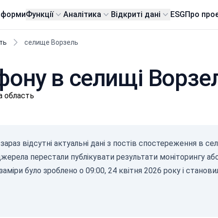
тформи
Функції
Аналітика
Відкриті дані
ESG
Про про
ть
селище Ворзель
фону в селищі Ворзе
а область
γ-Р
зараз відсутні актуальні дані з постів спостереження в сели
(мк
 джерела перестали публікувати результати моніторингу аб
с/д
0-0.1
заміри було зроблено о 09:00, 24 квітня 2026 року і станови
0.10
0.20
0.30
0.50
2.1+
08.08.