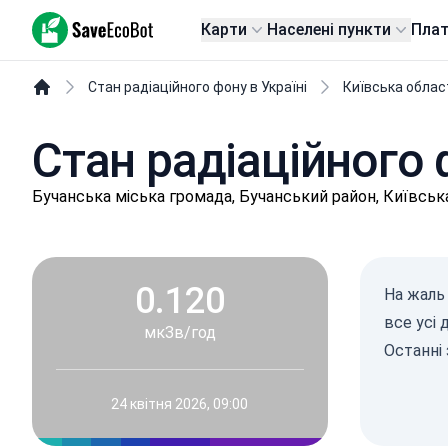
SaveEcoBot
Карти
Населені пункти
Пла
Стан радіаційного фону в Україні
Київська облас
Стан радіаційного 
Бучaнськa міська громада, Бучанський район, Київськ
0.120
На жаль 
все усі
мкЗв/год
Останні 
24 квітня 2026, 09:00