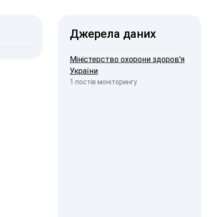
ISW
Джерела даних
2026, 20:44
penStreetMap
Міністерство охорони здоров'я
України
1 постів моніторингу