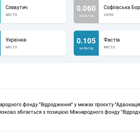
0.060
Славутич
Софіївська Бо
місто
село
мкЗв/год
0.105
Українка
Фастів
місто
місто
мкЗв/год
родного фонду "Відродження" у межах проєкту "Адвокація 
в'язково збігається з позицією Міжнародного фонду "Відрод