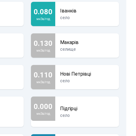
0.080
Іванків
село
мкЗв/год
0.130
Макарів
селище
мкЗв/год
0.110
Нові Петрівці
село
мкЗв/год
0.000
Підгірці
мкЗв/год
село