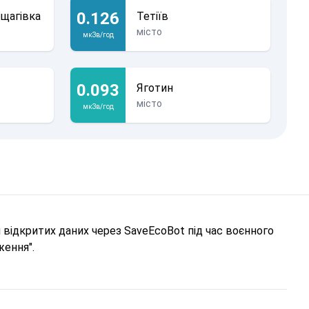
0.126
рщагівка
Тетіїв
місто
мкЗв/год
0.093
Яготин
місто
мкЗв/год
відкритих даних через SaveEcoBot під час воєнного
ження".