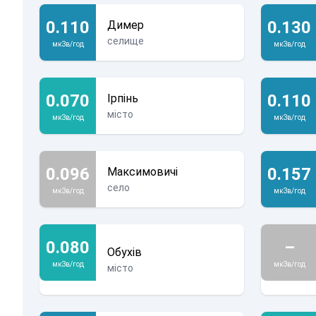
0.110
0.130
Димер
селище
мкЗв/год
мкЗв/год
0.070
0.110
Ірпінь
місто
мкЗв/год
мкЗв/год
0.096
0.157
Максимовичі
село
мкЗв/год
мкЗв/год
0.080
–
Обухів
мкЗв/год
мкЗв/год
місто