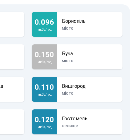
0.096
Бориспіль
місто
мкЗв/год
0.150
Буча
місто
мкЗв/год
0.110
ка
Вишгород
місто
мкЗв/год
0.120
Гостомель
селище
мкЗв/год