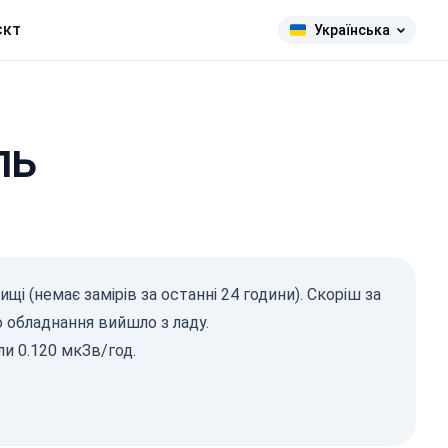
єкт
Українська
ль
адіація
щі (немає замірів за останні 24 години). Скоріш за
Зв/год)
о обладнання вийшло з ладу.
371
120
ли 0.120 мкЗв/год.
487
1-0.2
10
1-0.3
11
1-0.5
14
1-2
8
2026, 07:25