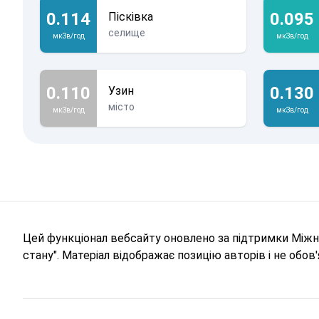
0.114
0.095
Пісківка
селище
мкЗв/год
мкЗв/год
0.110
0.130
Узин
місто
мкЗв/год
мкЗв/год
Цей функціонал вебсайту оновлено за підтримки Міжна
стану". Матеріал відображає позицію авторів і не обо