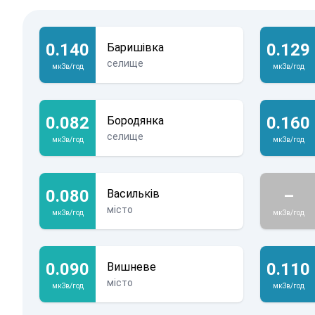
0.140
0.129
Баришівка
селище
мкЗв/год
мкЗв/год
0.082
0.160
Бородянка
селище
мкЗв/год
мкЗв/год
0.080
–
Васильків
місто
мкЗв/год
мкЗв/год
0.090
0.110
Вишневе
місто
мкЗв/год
мкЗв/год