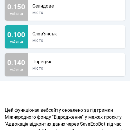
0.150
Селидове
місто
мкЗв/год
0.100
Слов'янськ
місто
мкЗв/год
0.140
Торецьк
місто
мкЗв/год
Цей функціонал вебсайту оновлено за підтримки
Міжнародного фонду "Відродження" у межах проєкту
"Адвокація відкритих даних через SaveEcoBot під час