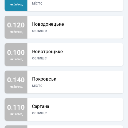
місто
мкЗв/год
0.120
Новодонецьке
селище
мкЗв/год
0.100
Новотроїцьке
селище
мкЗв/год
0.140
Покровськ
місто
мкЗв/год
0.110
Сартана
селище
мкЗв/год