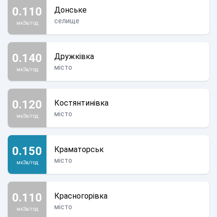
0.110
Донське
селище
мкЗв/год
0.140
Дружківка
місто
мкЗв/год
0.120
Костянтинівка
місто
мкЗв/год
0.150
Краматорськ
місто
мкЗв/год
0.110
Красногорівка
місто
мкЗв/год