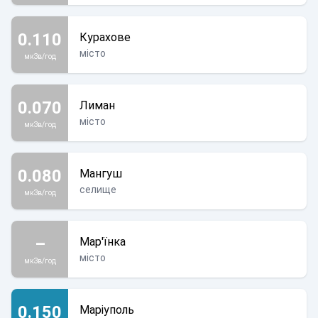
0.110
Курахове
місто
мкЗв/год
0.070
Лиман
місто
мкЗв/год
0.080
Мангуш
селище
мкЗв/год
–
Мар'їнка
місто
мкЗв/год
0.150
Маріуполь