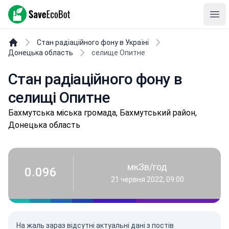
SaveEcoBot
Ope
Стан радіаційного фону в Україні
Донецька область
селище Опитне
Стан радіаційного фону в
селищі Опитне
Бaхмутськa міська громада, Бахмутський район,
Донецька область
мкЗв/год
0.096
21 червня 2022, 09:00
На жаль зараз відсутні актуальні дані з постів