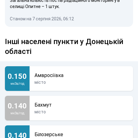
Загальна кількість постів радіаційного моніторингу в
селищі Опитне – 1 штук.
Станом на 7 серпня 2026, 06:12
Інші населені пункти у Донецькій
області
0.150
Амвросіївка
місто
мкЗв/год
0.140
Бахмут
місто
мкЗв/год
0.140
Білозерське