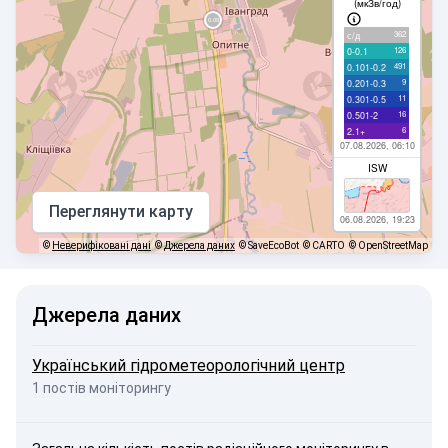
(мкЗв/год)
362
с/д
126
0-0.1
491
0.101-0.2
9
0.201-0.3
11
0.301-0.5
16
0.501-2
6
2.1+
07.08.2026, 06:10
ISW
Переглянути карту
06.08.2026, 19:23
©
Неверифіковані дані
©
Джерела даних
© SaveEcoBot
© CARTO
© OpenStreetMap
Джерела даних
Український гідрометеорологічний центр
1 постів моніторингу