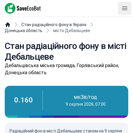
SaveEcoBot
Ope
Стан радіаційного фону в Україні
Донецька область
місто Дебальцеве
Стан радіаційного фону в місті
Дебальцеве
Дeбaльцівськa міська громада, Горлівський район,
Донецька область
мкЗв/год
0.160
9 серпня 2026, 07:00
Радіаційний фон в місті Дебальцеве станом на
9 серпня