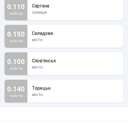
0.110
Сартана
селище
мкЗв/год
0.150
Селидове
місто
мкЗв/год
0.100
Слов'янськ
місто
мкЗв/год
0.140
Торецьк
місто
мкЗв/год