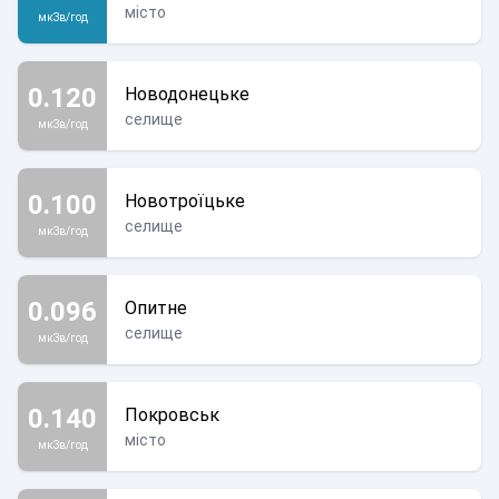
місто
мкЗв/год
0.120
Новодонецьке
селище
мкЗв/год
0.100
Новотроїцьке
селище
мкЗв/год
0.096
Опитне
селище
мкЗв/год
0.140
Покровськ
місто
мкЗв/год