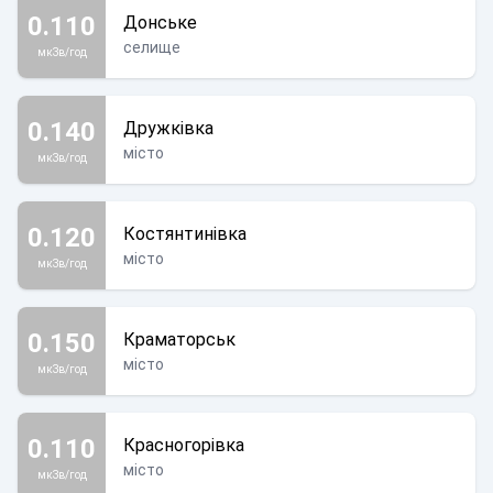
0.110
Донське
селище
мкЗв/год
0.140
Дружківка
місто
мкЗв/год
0.120
Костянтинівка
місто
мкЗв/год
0.150
Краматорськ
місто
мкЗв/год
0.110
Красногорівка
місто
мкЗв/год