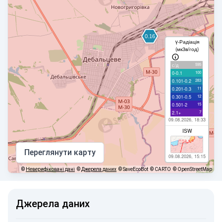
γ-Радіація
(мкЗв/год)
595
с/д
100
0-0.1
283
0.101-0.2
11
0.201-0.3
12
0.301-0.5
15
0.501-2
7
2.1+
09.08.2026, 18:33
ISW
Переглянути карту
09.08.2026, 15:15
©
Неверифіковані дані
©
Джерела даних
© SaveEcoBot
© CARTO
© OpenStreetMap
Джерела даних