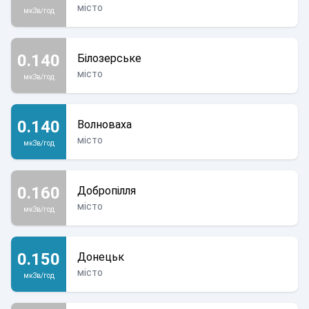
місто
мкЗв/год
0.140
Білозерське
місто
мкЗв/год
0.140
Волноваха
місто
мкЗв/год
0.160
Добропілля
місто
мкЗв/год
0.150
Донецьк
місто
мкЗв/год