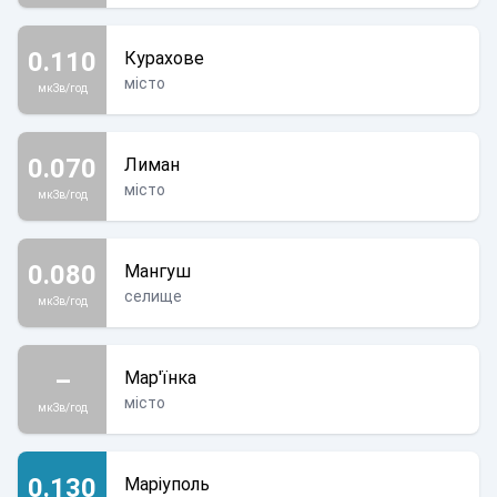
0.110
Курахове
місто
мкЗв/год
0.070
Лиман
місто
мкЗв/год
0.080
Мангуш
селище
мкЗв/год
–
Мар'їнка
місто
мкЗв/год
0.130
Маріуполь