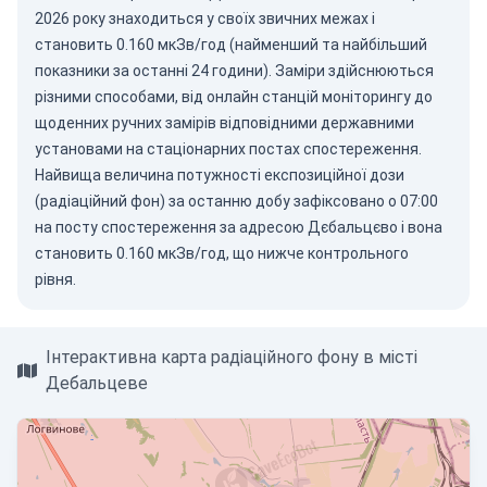
2026
року знаходиться у своїх звичних межах і
становить 0.160 мкЗв/год (найменший та найбільший
показники за останні 24 години). Заміри здійснюються
різними способами, від онлайн станцій моніторингу до
щоденних ручних замірів відповідними державними
установами на стаціонарних постах спостереження.
Найвища величина потужності експозиційної дози
(радіаційний фон) за останню добу зафіксовано о 07:00
на посту спостереження за адресою Дєбальцєво і вона
становить 0.160 мкЗв/год, що нижче контрольного
рівня.
Інтерактивна карта радіаційного фону в місті
Дебальцеве