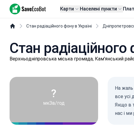
SaveEcoBot
Карти
Населені пункти
Пла
Стан радіаційного фону в Україні
Дніпропетровс
Стан радіаційного 
Вepхньoдніпpoвськa міська громада, Кам'янський рай
На жаль 
?
все усі
мкЗв/год
Якщо в т
нас
і ми