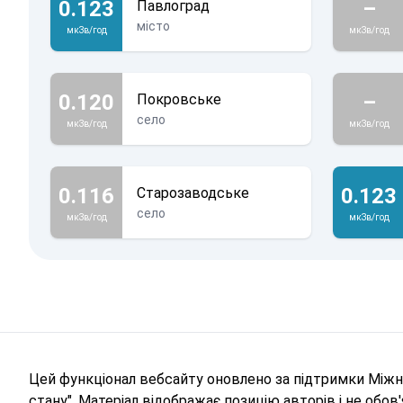
0.123
–
Павлоград
місто
мкЗв/год
мкЗв/год
0.120
–
Покровське
село
мкЗв/год
мкЗв/год
0.116
0.123
Старозаводське
село
мкЗв/год
мкЗв/год
Цей функціонал вебсайту оновлено за підтримки Міжна
стану". Матеріал відображає позицію авторів і не обо