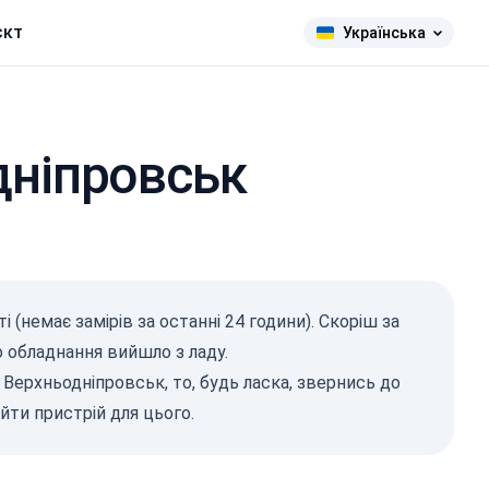
єкт
Українська
дніпровськ
адіація
Зв/год)
і (немає замірів за останні 24 години). Скоріш за
620
83
о обладнання вийшло з ладу.
275
1-0.2
9
Верхньодніпровськ, то, будь ласка,
звернись до
1-0.3
12
1-0.5
ти пристрій для цього.
14
1-2
8
2026, 09:28
ISW