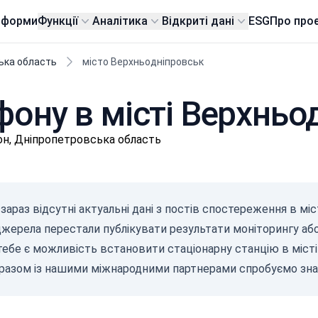
тформи
Функції
Аналітика
Відкриті дані
ESG
Про про
ька область
місто Верхньодніпровськ
фону в місті Верхньо
он, Дніпропетровська область
γ-Р
(мк
зараз відсутні актуальні дані з постів спостереження в міст
с/д
0-0.1
 джерела перестали публікувати результати моніторингу аб
0.10
ебе є можливість встановити стаціонарну станцію в місті 
0.20
0.30
 разом із нашими міжнародними партнерами спробуємо знай
0.50
2.1+
07.08.