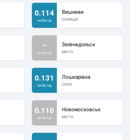
0.114
Вишневе
селище
мкЗв/год
–
Зеленедольск
місто
мкЗв/год
0.131
Лошкарівка
село
мкЗв/год
0.110
Новомосковськ
місто
мкЗв/год