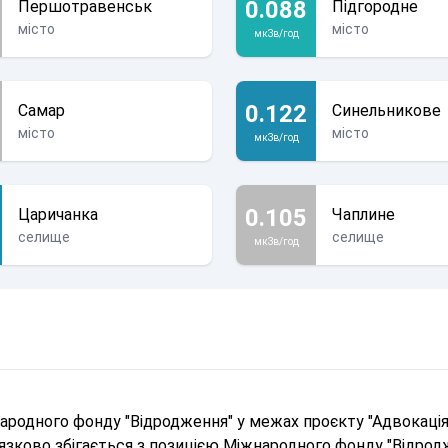
0.088
Першотравенськ
Підгородне
місто
місто
мкЗв/год
0.122
Самар
Синельникове
місто
місто
мкЗв/год
0.105
Царичанка
Чаплине
селище
селище
мкЗв/год
родного фонду "Відродження" у межах проєкту "Адвокація 
в'язково збігається з позицією Міжнародного фонду "Відрод