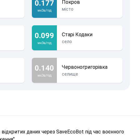
0.177
Покров
місто
мкЗв/год
0.099
Старі Кодаки
село
мкЗв/год
0.140
Червоногригорівка
селище
мкЗв/год
відкритих даних через SaveEcoBot під час воєнного
ження".