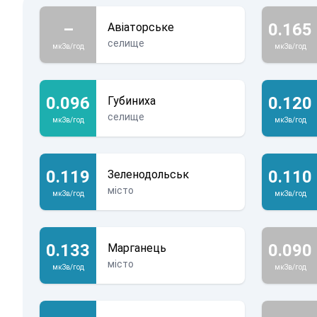
–
0.165
Авіаторське
селище
мкЗв/год
мкЗв/год
0.096
0.120
Губиниха
селище
мкЗв/год
мкЗв/год
0.119
0.110
Зеленодольськ
місто
мкЗв/год
мкЗв/год
0.133
0.090
Марганець
місто
мкЗв/год
мкЗв/год