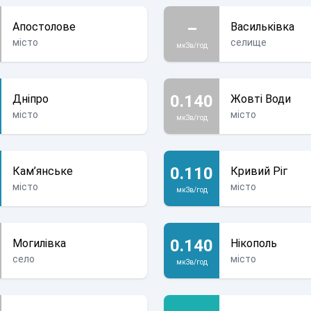
–
Апостолове
Васильківка
місто
селище
мкЗв/год
0.140
Дніпро
Жовті Води
місто
місто
мкЗв/год
0.110
Кам’янське
Кривий Ріг
місто
місто
мкЗв/год
0.140
Могилівка
Нікополь
село
місто
мкЗв/год