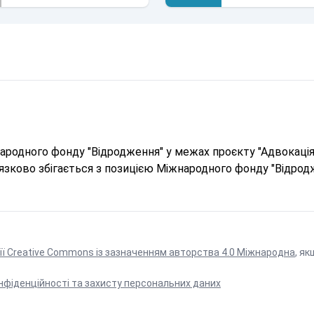
родного фонду "Відродження" у межах проєкту "Адвокація 
в'язково збігається з позицією Міжнародного фонду "Відрод
ії Creative Commons із зазначенням авторства 4.0 Міжнародна
, як
нфіденційності та захисту персональних даних