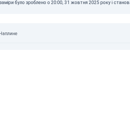
заміри було зроблено о 20:00, 31 жовтня 2025 року і станов
0.50
2.1+
07.08.
 Чаплине
06.08.
©
Неверифіковані дані
©
Джерела даних
© SaveEcoBot
© CARTO
© O