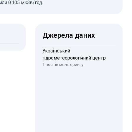
или 0.105 мкЗв/год.
16
1-2
6
2026, 05:40
ISW
Джерела даних
2026, 19:23
penStreetMap
Український
гідрометеорологічний центр
1 постів моніторингу