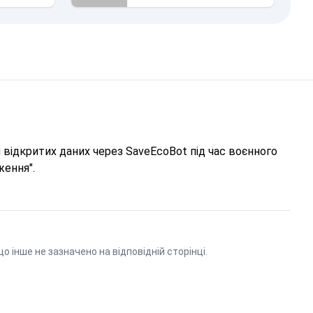
відкритих даних через SaveEcoBot під час воєнного
ження".
що інше не зазначено на відповідній сторінці.