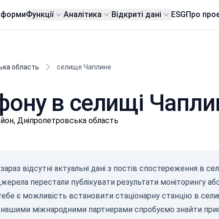
тформи
Функції
Аналітика
Відкриті дані
ESG
Про про
ька область
селище Чаплине
 фону в селищі Чапли
айон, Дніпропетровська область
γ-Р
зараз відсутні актуальні дані з постів спостереження в сели
(мк
 джерела перестали публікувати результати моніторингу аб
с/д
0-0.1
тебе є можливість встановити стаціонарну станцію в селищ
0.10
з нашими міжнародними партнерами спробуємо знайти прис
0.20
0.30