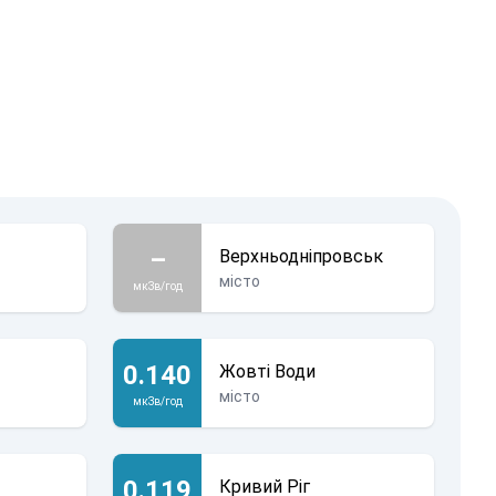
–
Верхньодніпровськ
місто
мкЗв/год
0.140
Жовті Води
місто
мкЗв/год
0.119
Кривий Ріг