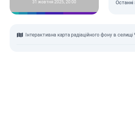
31 жовтня 2025, 20:00
Останні 
Інтерактивна карта радіаційного фону в селищі
Переглянути карту