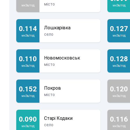
місто
мкЗв/год
мкЗв/год
0.114
0.127
Лошкарівка
село
мкЗв/год
мкЗв/год
0.110
0.128
Новомосковськ
місто
мкЗв/год
мкЗв/год
0.152
0.120
Покров
місто
мкЗв/год
мкЗв/год
0.090
0.116
Старі Кодаки
село
мкЗв/год
мкЗв/год