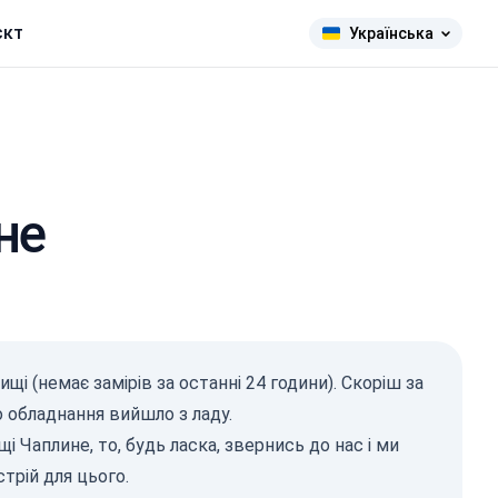
єкт
Українська
не
адіація
щі (немає замірів за останні 24 години). Скоріш за
Зв/год)
о обладнання вийшло з ладу.
359
124
і Чаплине, то, будь ласка,
звернись до нас
і ми
496
1-0.2
трій для цього.
9
1-0.3
11
1-0.5