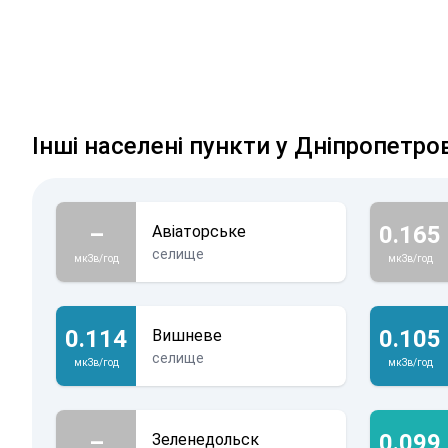
Інші населені пункти у Дніпропетро
–
0.165
Авіаторське
селище
мкЗв/год
мкЗв/год
0.114
0.105
Вишневе
селище
мкЗв/год
мкЗв/год
–
0.099
Зеленедольск