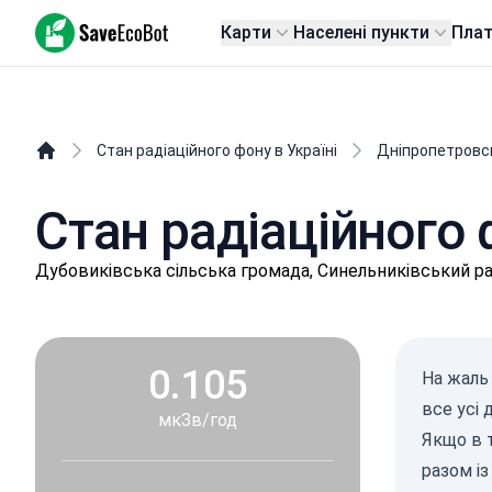
SaveEcoBot
Карти
Населені пункти
Пла
Стан радіаційного фону в Україні
Дніпропетровс
Стан радіаційного
Дубoвиківськa сільська громада, Синельниківський р
0.105
На жаль 
все усі
мкЗв/год
Якщо в 
разом і