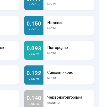
місто
мкЗв/год
0.150
Нікополь
місто
мкЗв/год
0.093
ьк
Підгородне
місто
мкЗв/год
0.122
Синельникове
місто
мкЗв/год
0.140
Червоногригорівка
селище
мкЗв/год