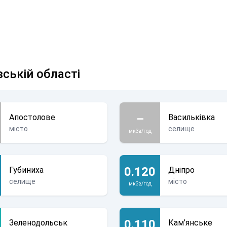
вській області
–
Апостолове
Васильківка
місто
селище
мкЗв/год
0.120
Губиниха
Дніпро
селище
місто
мкЗв/год
0.110
Зеленодольськ
Кам’янське