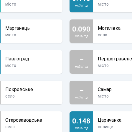
місто
місто
мкЗв/год
0.090
Марганець
Могилівка
місто
село
мкЗв/год
–
Павлоград
Першотравенс
місто
місто
мкЗв/год
–
Покровське
Самар
село
місто
мкЗв/год
0.148
Старозаводське
Царичанка
село
селище
мкЗв/год