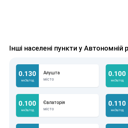
Інші населені пункти у Автономній 
0.130
0.100
Алушта
місто
мкЗв/год
мкЗв/год
0.100
0.110
Євпаторія
місто
мкЗв/год
мкЗв/год