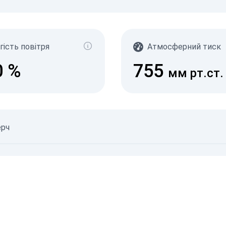
γ-Р
(мк
с/д
0-0.1
гість повітря
Атмосферний тиск
0.10
0.20
0
%
755
0.30
мм рт.ст.
0.50
2.1+
07.08.
ерч
06.08.
©
Неверифіковані дані
©
Джерела даних
© SaveEcoBot
© CARTO
© O