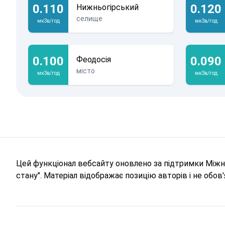
0.110
0.120
Нижньогірський
селище
мкЗв/год
мкЗв/год
0.100
0.090
Феодосія
місто
мкЗв/год
мкЗв/год
Цей функціонал вебсайту оновлено за підтримки Міжна
стану". Матеріал відображає позицію авторів і не обо