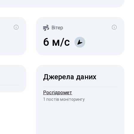
адіація
Зв/год)
358
132
Вітер
487
1-0.2
11
1-0.3
6
м/с
11
1-0.5
16
1-2
6
2026, 01:45
ISW
Джерела даних
2026, 19:23
penStreetMap
Росгідромет
1 постів моніторингу