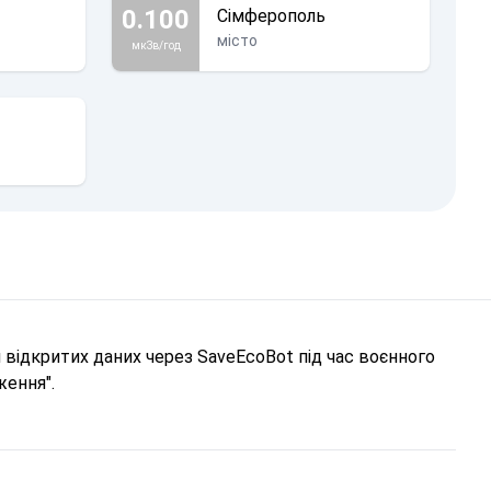
0.100
Сімферополь
місто
мкЗв/год
відкритих даних через SaveEcoBot під час воєнного
ження".