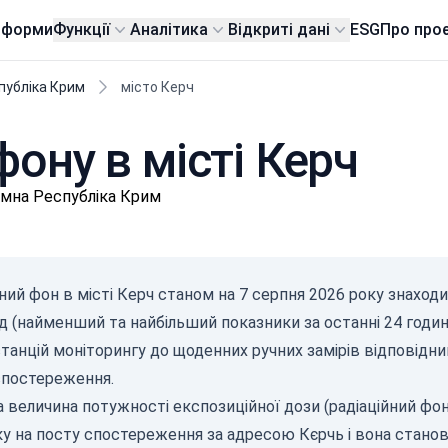
тформи
Функції
Аналітика
Відкриті дані
ESG
Про про
публіка Крим
місто Керч
фону в місті Керч
омна Республіка Крим
ний фон в місті Керч станом на
7 серпня 2026
року знаходи
д (найменший та найбільший показники за останні 24 годин
станцій моніторингу до щоденних ручних замірів відповід
спостереження.
величина потужності експозиційної дози (радіаційний фон)
ку на посту спостереження за адресою Кєрчь і вона станов