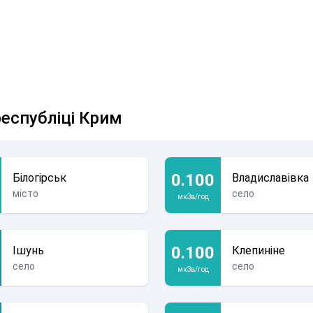
республіці Крим
0.100
Білогірськ
Владиславівка
місто
село
мкЗв/год
0.100
Ішунь
Клепиніне
село
село
мкЗв/год