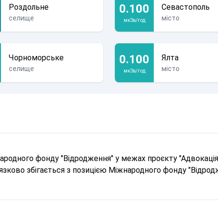
0.100
Роздольне
Севастополь
селище
місто
мкЗв/год
0.100
Чорноморське
Ялта
селище
місто
мкЗв/год
родного фонду "Відродження" у межах проєкту "Адвокація 
в'язково збігається з позицією Міжнародного фонду "Відрод