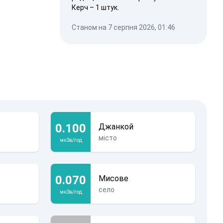
Керч – 1 штук.
Станом на 7 серпня 2026, 01:46
0.100
Джанкой
місто
мкЗв/год
0.070
Мисове
село
мкЗв/год