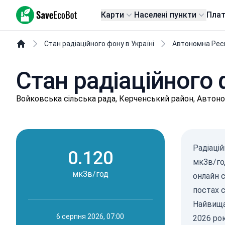
SaveEcoBot
Карти
Населені пункти
Пла
Стан радіаційного фону в Україні
Автономна Рес
Стан радіаційного 
Войковська сільська рада, Керченський район, Автон
Радіацій
0.120
мкЗв/го
мкЗв/год
онлайн 
постах 
Найвища 
6 серпня 2026, 07:00
2026 ро