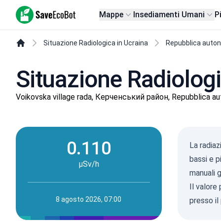
SaveEcoBot
Mappe
Insediamenti Umani
P
Situazione Radiologica in Ucraina
Repubblica auto
Situazione Radiologic
Voikovska village rada, Керченський район, Repubblica a
0.110
La radiaz
bassi e p
µSv/h
manuali g
Il valore
8 agosto 2026, 07:00
presso il