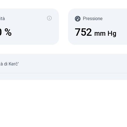
(
с/д
0-0.1
ità
Pressione
0.10
0.20
0
%
752
0.30
mm Hg
0.50
2.1+
08.08.
à di Kerč'
08.08.
©
Dati Non Verificati
©
Fonti di Dati
© SaveEcoBot
© CARTO
© O