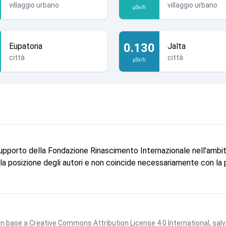
villaggio urbano
villaggio urbano
µSv/h
0.130
Eupatoria
Jalta
città
città
µSv/h
supporto della Fondazione Rinascimento Internazionale nell'ambi
e la posizione degli autori e non coincide necessariamente con la
 in base a
Creative Commons Attribution License 4.0 International
, sal