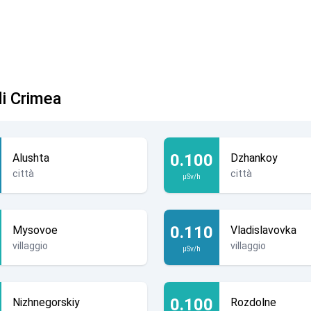
di Crimea
0.100
Alushta
Dzhankoy
città
città
µSv/h
0.110
Mysovoe
Vladislavovka
villaggio
villaggio
µSv/h
0.100
Nizhnegorskiy
Rozdolne