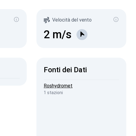
µSv/h)
590
101
Velocità del vento
288
1-0.2
9
1-0.3
2
m/s
11
1-0.5
16
1-2
6
2026, 19:44
ISW
Fonti dei Dati
2026, 16:20
penStreetMap
Roshydromet
1 stazioni