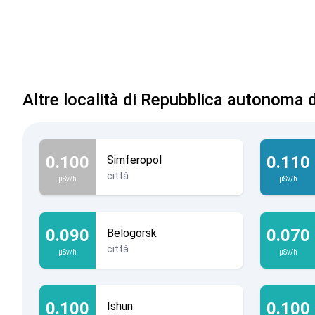
Altre località di Repubblica autonoma 
0.100
0.110
Simferopol
città
µSv/h
µSv/h
0.090
0.070
Belogorsk
città
µSv/h
µSv/h
0.100
0.100
Ishun