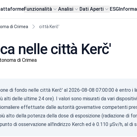
iattaforme
Funzionalità
Analisi
Dati Aperti
ESG
Informa
noma di Crimea
città Kerč'
a nelle città Kerč'
utonoma di Crimea
ione di fondo nelle città Kerč' al 2026-08-08 07:00:00 è entro i li
iù alti delle ultime 24 ore). I valori sono misurati da vari dispositi
iornaliere effettuate dalle autorità governative competenti press
 più alto della potenza della dose di esposizione (radiazione di fo
 punto di osservazione all'indirizzo Kerch ed è 0.110 µSv/h, al di so
Gam