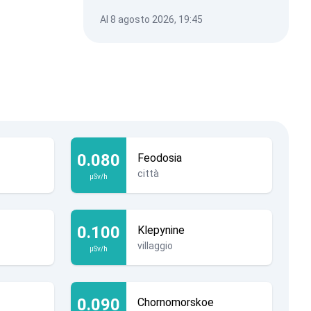
Al 8 agosto 2026, 19:45
0.080
Feodosia
città
µSv/h
0.100
Klepynine
villaggio
µSv/h
0.090
Chornomorskoe