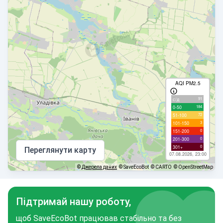
AQI PM2.5
91
с/д
184
0-50
72
51-100
3
101-150
0
151-200
0
201-300
0
301+
Переглянути карту
07.08.2026, 23:00
©
Джерела даних
© SaveEcoBot
© CARTO
© OpenStreetMap
Підтримай нашу роботу,
щоб SaveEcoBot працював стабільно та без