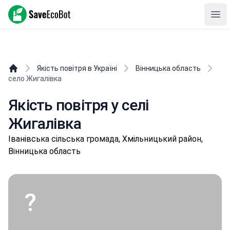
SaveEcoBot
Ope
Якість повітря в Україні
Вінницька область
село Жигалівка
Якість повітря у селі
Жигалівка
Івaнівськa сільська громада, Хмільницький район,
Вінницька область
?