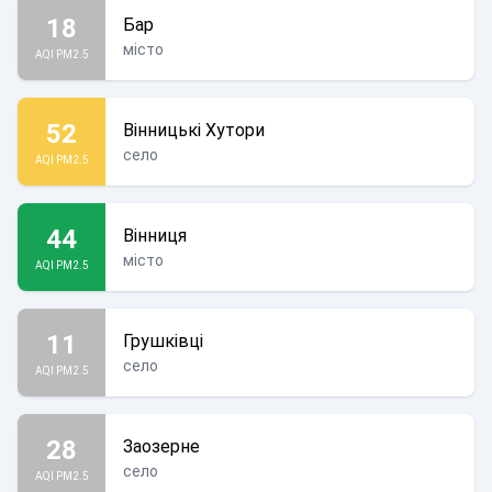
18
Бар
місто
AQI PM2.5
52
Вінницькі Хутори
село
AQI PM2.5
44
Вінниця
місто
AQI PM2.5
11
Грушківці
село
AQI PM2.5
28
Заозерне
село
AQI PM2.5