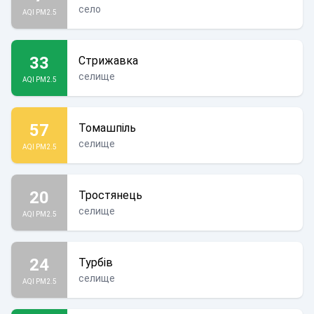
село
AQI PM2.5
33
Стрижавка
селище
AQI PM2.5
57
Томашпіль
селище
AQI PM2.5
20
Тростянець
селище
AQI PM2.5
24
Турбів
селище
AQI PM2.5