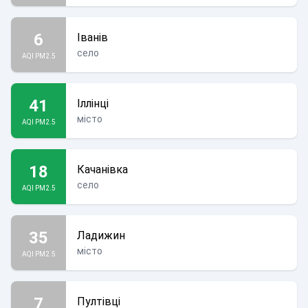
6
Іванів
село
AQI PM2.5
41
Іллінці
місто
AQI PM2.5
18
Качанівка
село
AQI PM2.5
35
Ладижин
місто
AQI PM2.5
7
Пултівці