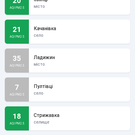
20
місто
AQI PM2.5
21
Качанівка
село
AQI PM2.5
35
Ладижин
місто
AQI PM2.5
7
Пултівці
село
AQI PM2.5
18
Стрижавка
селище
AQI PM2.5