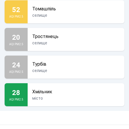
52
Томашпіль
селище
AQI PM2.5
20
Тростянець
селище
AQI PM2.5
24
Турбів
селище
AQI PM2.5
28
Хмільник
місто
AQI PM2.5