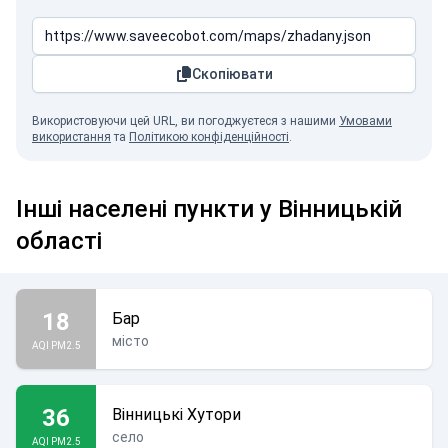
Скопіювати
Використовуючи цей URL, ви погоджуєтеся з нашими
Умовами
використання
та
Політикою конфіденційності
.
Інші населені пункти у Вінницькій
області
18
Бар
місто
AQI PM2.5
36
Вінницькі Хутори
село
AQI PM2.5