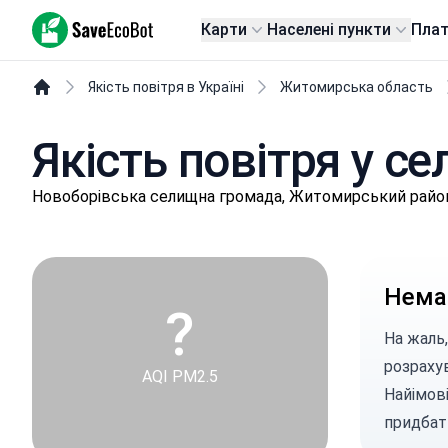
SaveEcoBot
Карти
Населені пункти
Пла
Якість повітря в Україні
Житомирська область
Якість повітря у се
Нoвoбopівськa селищнa громада, Житомирський райо
Немає
?
На жаль,
розраху
AQI PM2.5
Найімові
придбат