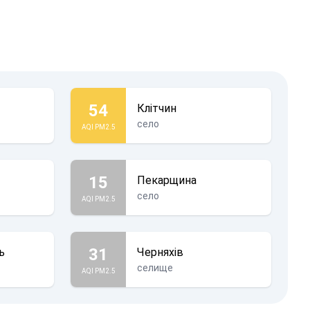
54
Клітчин
село
AQI PM2.5
15
Пекарщина
село
AQI PM2.5
31
ь
Черняхів
селище
AQI PM2.5