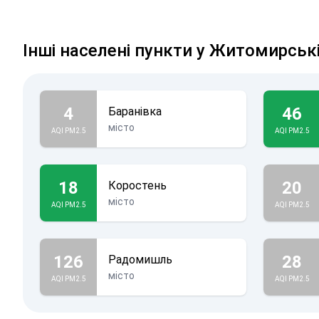
Інші населені пункти у Житомирські
4
46
Баранівка
місто
AQI PM2.5
AQI PM2.5
18
20
Коростень
місто
AQI PM2.5
AQI PM2.5
126
28
Радомишль
місто
AQI PM2.5
AQI PM2.5