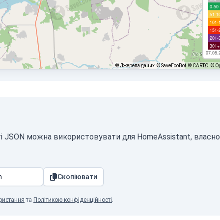
0-50
51-1
101-
151-
201-
301+
07.08.
©
Джерела даних
© SaveEcoBot
© CARTO
© O
аті JSON можна використовувати для HomeAssistant, власн
Скопіювати
ристання
та
Політикою конфіденційності
.