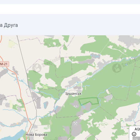
ка Друга
AQ
с/д