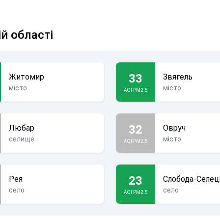
й області
33
Житомир
Звягель
місто
місто
AQI PM2.5
32
Любар
Овруч
селище
місто
AQI PM2.5
23
Рея
Слобода-Селец
село
село
AQI PM2.5