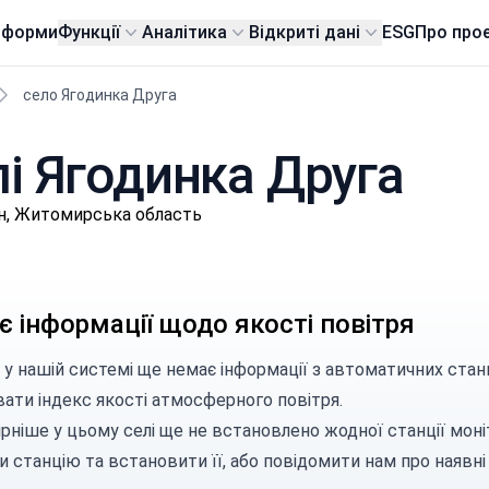
тформи
Функції
Аналітика
Відкриті дані
ESG
Про про
село Ягодинка Друга
лі Ягодинка Друга
н, Житомирська область
 інформації щодо якості повітря
 у нашій системі ще немає інформації з автоматичних стан
вати індекс якості атмосферного повітря.
рніше у цьому селі ще не встановлено жодної станції моні
и станцію
та встановити її, або
повідомити нам
про наявні 