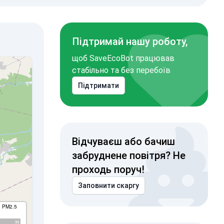
Підтримай нашу роботу,
щоб SaveEcoBot працював
стабільно та без перебоїв
Підтримати
Відчуваєш або бачиш
забруднене повітря? Не
проходь поруч!
Заповнити скаргу
I PM2.5
94