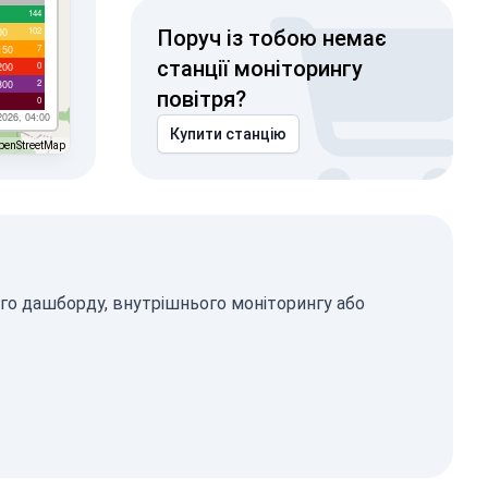
144
102
00
Поруч із тобою немає
7
150
станції моніторингу
0
200
2
300
повітря?
0
2026, 04:00
Купити станцію
penStreetMap
ого дашборду, внутрішнього моніторингу або