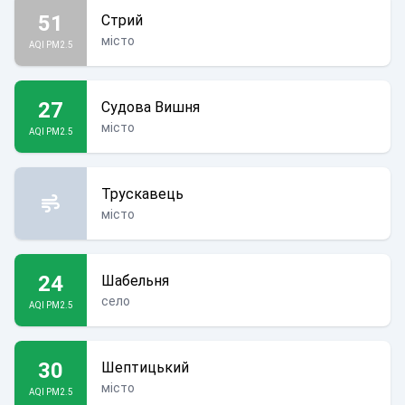
51
Стрий
місто
AQI PM2.5
27
Судова Вишня
місто
AQI PM2.5
Трускавець
місто
24
Шабельня
село
AQI PM2.5
30
Шептицький
місто
AQI PM2.5