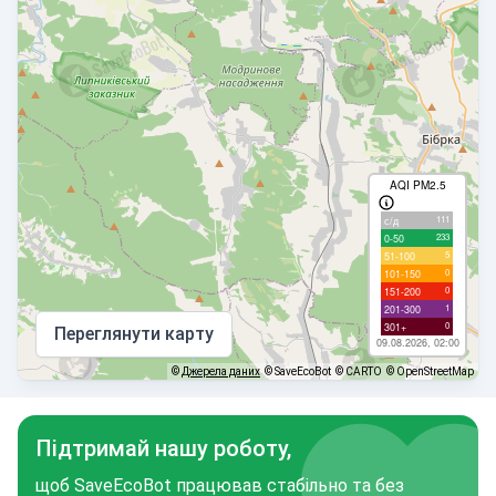
AQI PM2.5
111
с/д
233
0-50
5
51-100
0
101-150
0
151-200
1
201-300
0
301+
Переглянути карту
09.08.2026, 02:00
©
Джерела даних
© SaveEcoBot
© CARTO
© OpenStreetMap
Підтримай нашу роботу,
щоб SaveEcoBot працював стабільно та без