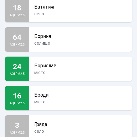
18
Батятичі
село
AQI PM2.5
64
Бориня
селище
AQI PM2.5
24
Борислав
місто
AQI PM2.5
16
Броди
місто
AQI PM2.5
3
Гряда
село
AQI PM2.5