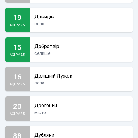
19
Давидів
село
AQI PM2.5
15
Добротвір
селище
AQI PM2.5
16
Долішній Лужок
село
AQI PM2.5
20
Дрогобич
місто
AQI PM2.5
88
Дубляни