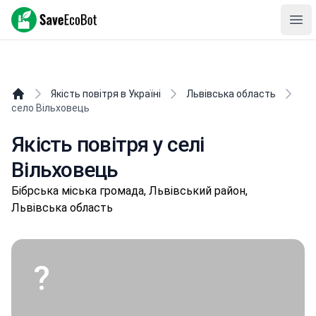
SaveEcoBot
Ope
Якість повітря в Україні
Львівська область
село Вільховець
Якість повітря у селі
Вільховець
Бібpськa міська громада, Львівський район,
Львівська область
?