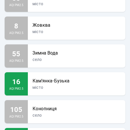
місто
AQI PM2.5
8
Жовква
місто
AQI PM2.5
55
Зимна Вода
село
AQI PM2.5
16
Кам'янка-Бузька
місто
AQI PM2.5
105
Конопниця
село
AQI PM2.5