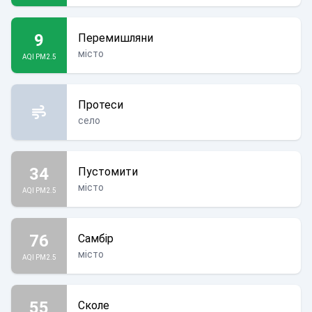
9
Перемишляни
місто
AQI PM2.5
Протеси
село
34
Пустомити
місто
AQI PM2.5
76
Самбір
місто
AQI PM2.5
55
Сколе