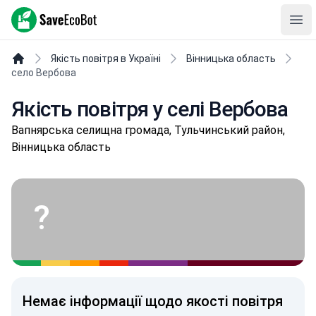
SaveEcoBot
Ope
Якість повітря в Україні
Вінницька область
село Вербова
Якість повітря у селі Вербова
Вaпняpськa селищнa громада, Тульчинський район,
Вінницька область
?
Немає інформації щодо якості повітря