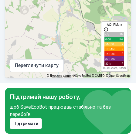
AQI PM2.5
117
с/д
229
0-50
3
51-100
0
101-150
0
151-200
1
201-300
0
301+
Переглянути карту
09.08.2026, 18:00
©
Джерела даних
© SaveEcoBot
© CARTO
© OpenStreetMap
Підтримай нашу роботу,
щоб SaveEcoBot працював стабільно та без
перебоїв
Підтримати