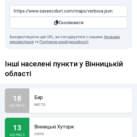
Скопіювати
Використовуючи цей URL, ви погоджуєтеся з нашими
Умовами
використання
та
Політикою конфіденційності
.
Інші населені пункти у Вінницькій
області
18
Бар
місто
AQI PM2.5
13
Вінницькі Хутори
село
AQI PM2.5