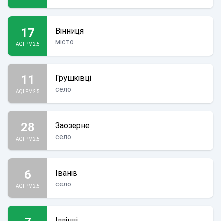
17
Вінниця
місто
AQI PM2.5
11
Грушківці
село
AQI PM2.5
28
Заозерне
село
AQI PM2.5
6
Іванів
село
AQI PM2.5
Іллінці