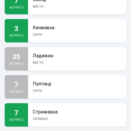
7
місто
AQI PM2.5
3
Качанівка
село
AQI PM2.5
35
Ладижин
місто
AQI PM2.5
7
Пултівці
село
AQI PM2.5
7
Стрижавка
селище
AQI PM2.5