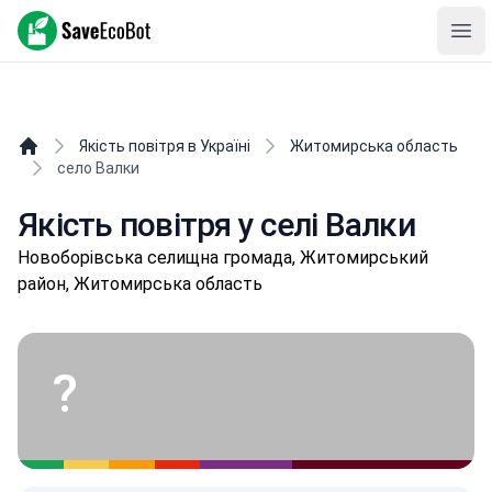
SaveEcoBot
Ope
Якість повітря в Україні
Житомирська область
село Валки
Якість повітря у селі Валки
Нoвoбopівськa селищнa громада, Житомирський
район, Житомирська область
?