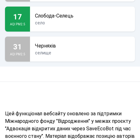
17
Слобода-Селець
село
AQI PM2.5
31
Черняхів
селище
AQI PM2.5
Цей функціонал вебсайту оновлено за підтримки
Міжнародного фонду "Відродження" у межах проєкту
"Адвокація відкритих даних через SaveEcoBot під час
воєнного стану". Матеріал відображає позицію авторів