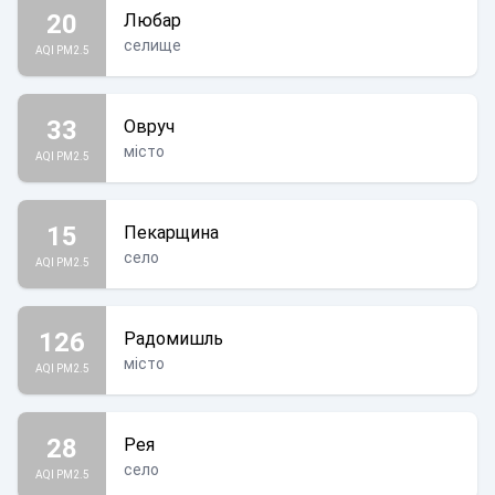
20
Любар
селище
AQI PM2.5
33
Овруч
місто
AQI PM2.5
15
Пекарщина
село
AQI PM2.5
126
Радомишль
місто
AQI PM2.5
28
Рея
село
AQI PM2.5