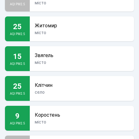
місто
AQI PM2.5
25
Житомир
місто
AQI PM2.5
15
Звягель
місто
AQI PM2.5
25
Клітчин
село
AQI PM2.5
9
Коростень
місто
AQI PM2.5