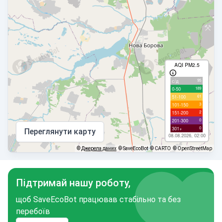
AQI PM2.5
95
с/д
189
0-50
61
51-100
3
101-150
2
151-200
0
201-300
0
301+
Переглянути карту
08.08.2026, 02:00
©
Джерела даних
© SaveEcoBot
© CARTO
© OpenStreetMap
Підтримай нашу роботу,
щоб SaveEcoBot працював стабільно та без
перебоїв