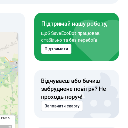
Підтримай нашу роботу,
щоб SaveEcoBot працював
стабільно та без перебоїв
Підтримати
Відчуваєш або бачиш
забруднене повітря? Не
проходь поруч!
Заповнити скаргу
I PM2.5
94