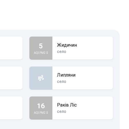
5
Жидичин
село
AQI PM2.5
Липляни
село
16
Раків Ліс
село
AQI PM2.5