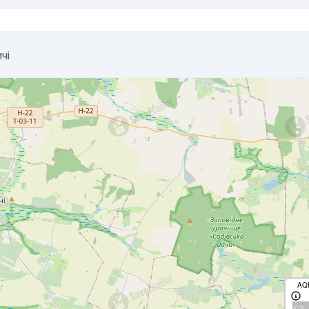
чі
AQ
с/д