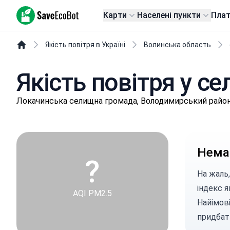
SaveEcoBot
Карти
Населені пункти
Пла
Якість повітря в Україні
Волинська область
Якість повітря у се
Лoкaчинськa селищнa громада, Володимирський район
Немає
?
На жаль,
індекс я
AQI PM2.5
Найімові
придбат