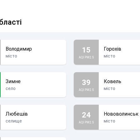
бласті
15
Володимир
Горохів
місто
місто
AQI PM2.5
39
Зимне
Ковель
село
місто
AQI PM2.5
24
Любешів
Нововолинськ
селище
місто
AQI PM2.5