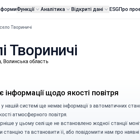
тформи
Функції
Аналітика
Відкриті дані
ESG
Про про
село Твориничі
лі Твориничі
, Волинська область
 інформації щодо якості повітря
 у нашій системі ще немає інформації з автоматичних стан
кості атмосферного повітря.
рніше у цьому селі ще не встановлено жодної станції моні
и станцію
та встановити її, або
повідомити нам
про наявні 