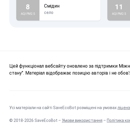
8
11
Смідин
село
AQI PM2.5
AQI PM2.5
Цей функціонал вебсайту оновлено за підтримки Міжна
стану". Матеріал відображає позицію авторів і не обо
Усі матеріали на сайті SaveEcoBot розміщені на умовах
ліценз
© 2018-2026 SaveEcoBot –
Умови використання
–
Політика ко