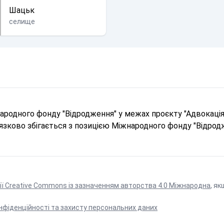
Шацьк
селище
родного фонду "Відродження" у межах проєкту "Адвокація 
в'язково збігається з позицією Міжнародного фонду "Відрод
ії Creative Commons із зазначенням авторства 4.0 Міжнародна
, як
нфіденційності та захисту персональних даних