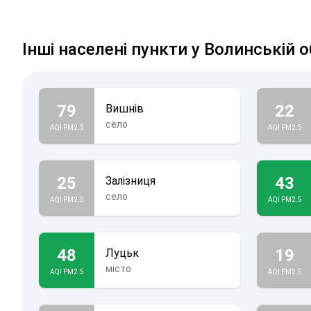
Інші населені пункти у Волинській о
79
22
Вишнів
село
AQI PM2.5
AQI PM2.5
25
43
Залізниця
село
AQI PM2.5
AQI PM2.5
48
19
Луцьк
місто
AQI PM2.5
AQI PM2.5