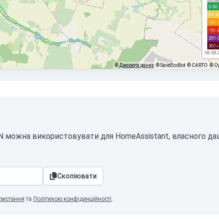
0-50
51-1
101-
151-
201-
301+
06.08.
©
Джерела даних
© SaveEcoBot
© CARTO
© O
SON можна використовувати для HomeAssistant, власного д
Скопіювати
ристання
та
Політикою конфіденційності
.