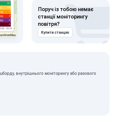
127
118
00
Поруч із тобою немає
7
150
станції моніторингу
3
200
0
300
повітря?
0
2026, 08:00
Купити станцію
penStreetMap
ашборду, внутрішнього моніторингу або разового