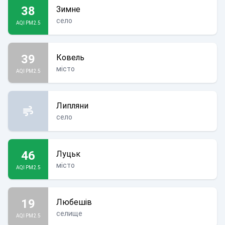
38
Зимне
село
AQI PM2.5
39
Ковель
місто
AQI PM2.5
Липляни
село
46
Луцьк
місто
AQI PM2.5
19
Любешів
селище
AQI PM2.5