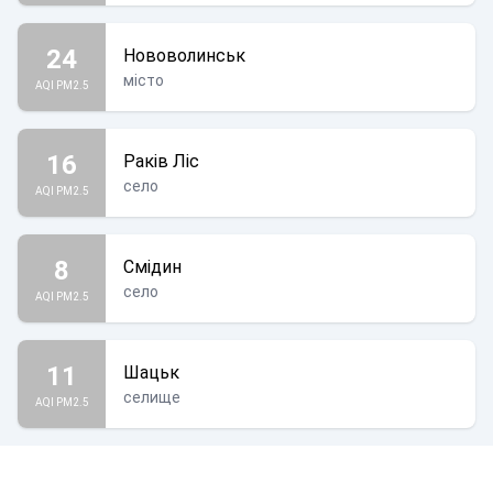
24
Нововолинськ
місто
AQI PM2.5
16
Раків Ліс
село
AQI PM2.5
8
Смідин
село
AQI PM2.5
11
Шацьк
селище
AQI PM2.5