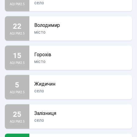
село
AQI PM2.5
22
Володимир
місто
AQI PM2.5
15
Горохів
місто
AQI PM2.5
5
Жидичин
село
AQI PM2.5
25
Залізниця
село
AQI PM2.5