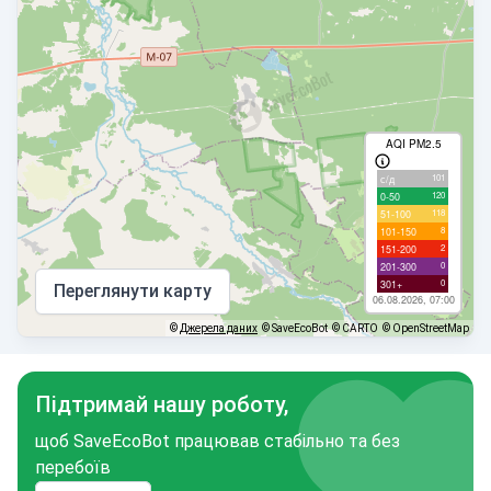
AQI PM2.5
101
с/д
120
0-50
118
51-100
8
101-150
2
151-200
0
201-300
0
301+
Переглянути карту
06.08.2026, 07:00
©
Джерела даних
© SaveEcoBot
© CARTO
© OpenStreetMap
Підтримай нашу роботу,
щоб SaveEcoBot працював стабільно та без
перебоїв