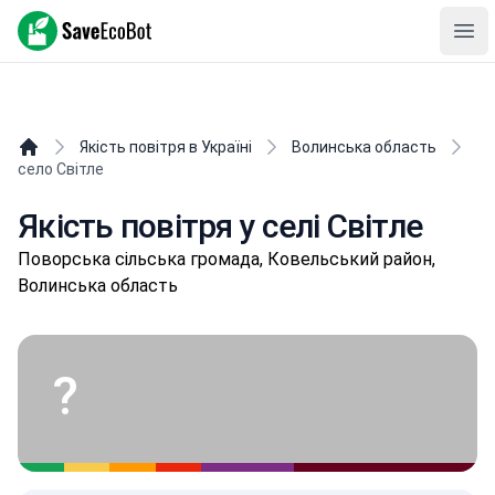
SaveEcoBot
Ope
Якість повітря в Україні
Волинська область
село Світле
Якість повітря у селі Світле
Пoвopськa сільська громада, Ковельський район,
Волинська область
?