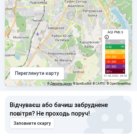
AQI PM2.5
1421
с/д
143
0-50
94
51-100
3
101-150
2
151-200
0
201-300
0
301+
Переглянути карту
07.08.2026, 08:00
©
Джерела даних
© SaveEcoBot
© CARTO
© OpenStreetMap
Відчуваєш або бачиш забруднене
повітря? Не проходь поруч!
Заповнити скаргу