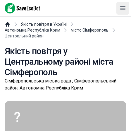
SaveEcoBot
Ope
Якість повітря в Україні
Автономна Республіка Крим
місто Сімферополь
Центральний район
Якість повітря у
Центральному районі міста
Сімферополь
Сімферопольська міська рада , Сімферопольський
район, Автономна Республіка Крим
?