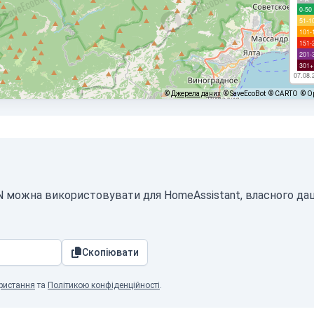
0-50
51-1
101-
151-
201-
301+
07.08.
©
Джерела даних
© SaveEcoBot
© CARTO
© O
ON можна використовувати для HomeAssistant, власного да
Скопіювати
ристання
та
Політикою конфіденційності
.