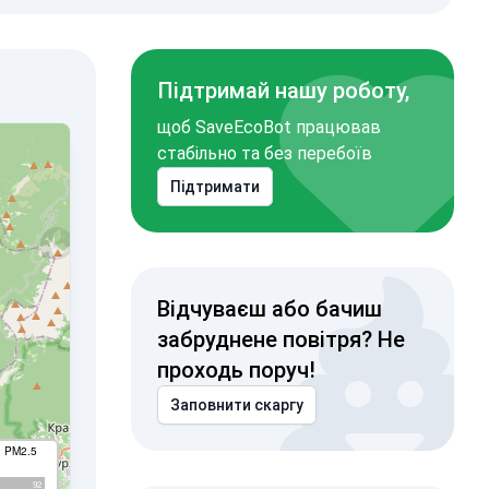
Підтримай нашу роботу,
щоб SaveEcoBot працював
стабільно та без перебоїв
Підтримати
Відчуваєш або бачиш
забруднене повітря? Не
проходь поруч!
Заповнити скаргу
I PM2.5
92