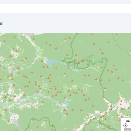
не
AQ
с/д