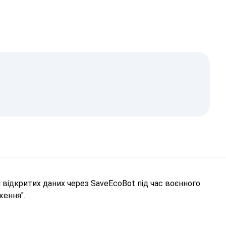
відкритих даних через SaveEcoBot під час воєнного
ження".