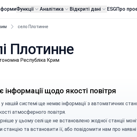
тформи
Функції
Аналітика
Відкриті дані
ESG
Про про
рим
село Плотинне
елі Плотинне
втономна Республіка Крим
 інформації щодо якості повітря
 у нашій системі ще немає інформації з автоматичних стан
кості атмосферного повітря.
рніше у цьому селі ще не встановлено жодної станції моні
и станцію
та встановити її, або
повідомити нам
про наявні 