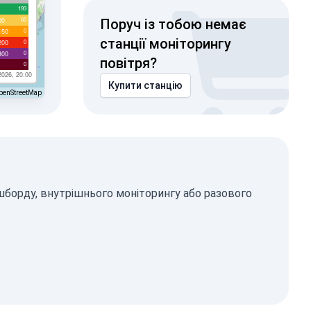
193
65
00
Поруч із тобою немає
0
150
станції моніторингу
0
200
0
300
повітря?
0
2026, 20:00
Купити станцію
penStreetMap
шборду, внутрішнього моніторингу або разового