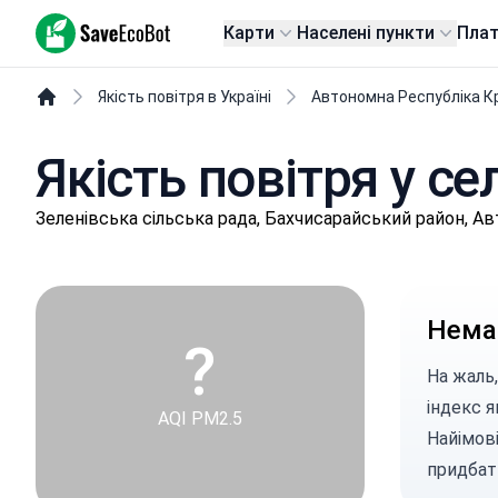
SaveEcoBot
Карти
Населені пункти
Пла
Якість повітря в Україні
Автономна Республіка К
Якість повітря у с
Зеленівська сільська рада, Бахчисарайський район, А
Немає
?
На жаль,
індекс я
AQI PM2.5
Найімові
придбат