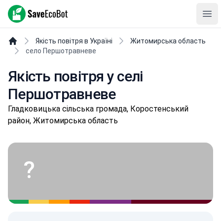
SaveEcoBot
Ope
Якість повітря в Україні
Житомирська область
село Першотравневе
Якість повітря у селі
Першотравневе
Глaдкoвицькa сільська громада, Коростенський
район, Житомирська область
?