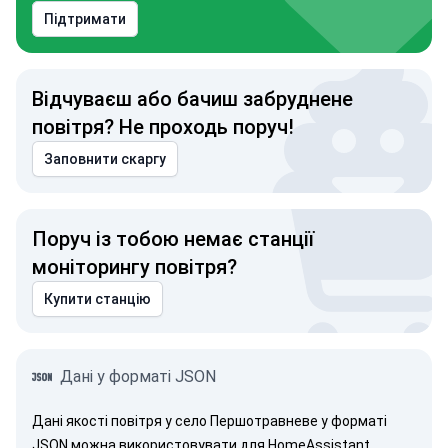
Підтримати
Відчуваєш або бачиш забруднене
повітря? Не проходь поруч!
Заповнити скаргу
Поруч із тобою немає станції
моніторингу повітря?
Купити станцію
Дані у форматі JSON
Дані якості повітря у село Першотравневе у форматі
JSON можна використовувати для HomeAssistant,