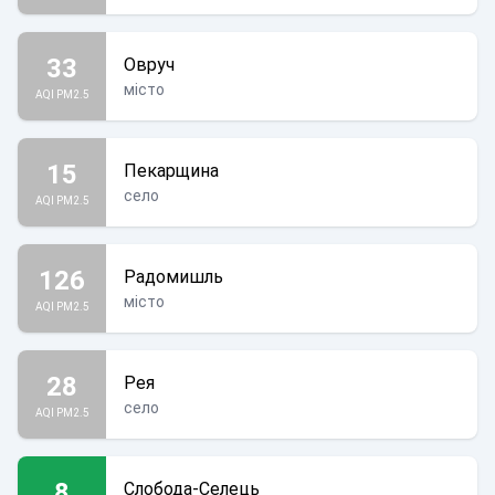
33
Овруч
місто
AQI PM2.5
15
Пекарщина
село
AQI PM2.5
126
Радомишль
місто
AQI PM2.5
28
Рея
село
AQI PM2.5
8
Слобода-Селець