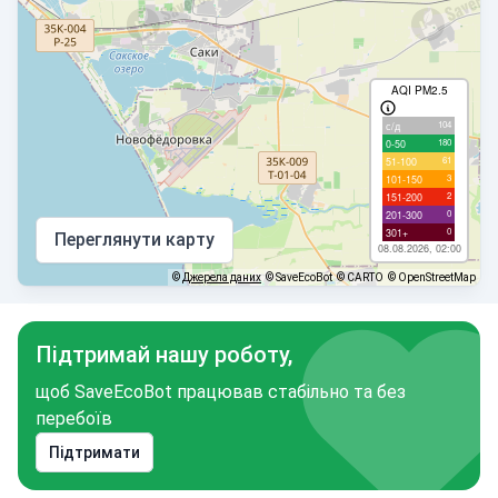
AQI PM2.5
104
с/д
180
0-50
61
51-100
3
101-150
2
151-200
0
201-300
0
301+
Переглянути карту
08.08.2026, 02:00
©
Джерела даних
© SaveEcoBot
© CARTO
© OpenStreetMap
Підтримай нашу роботу,
щоб SaveEcoBot працював стабільно та без
перебоїв
Підтримати