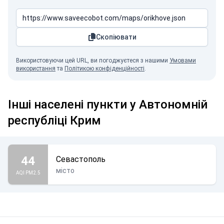
Скопіювати
Використовуючи цей URL, ви погоджуєтеся з нашими
Умовами
використання
та
Політикою конфіденційності
.
Інші населені пункти у Автономній
республіці Крим
44
Севастополь
місто
AQI PM2.5