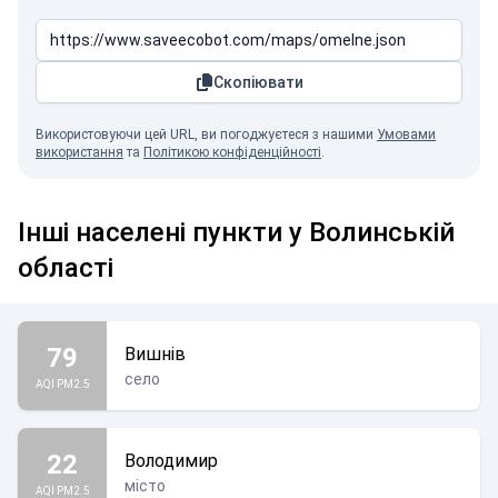
Скопіювати
Використовуючи цей URL, ви погоджуєтеся з нашими
Умовами
використання
та
Політикою конфіденційності
.
Інші населені пункти у Волинській
області
79
Вишнів
село
AQI PM2.5
22
Володимир
місто
AQI PM2.5