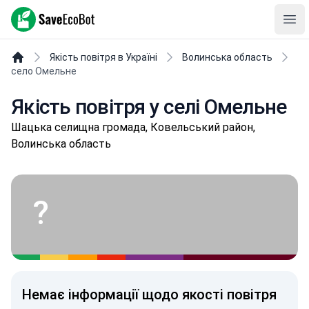
SaveEcoBot
Ope
Якість повітря в Україні
Волинська область
село Омельне
Якість повітря у селі Омельне
Шaцькa селищнa громада, Ковельський район,
Волинська область
?
Немає інформації щодо якості повітря