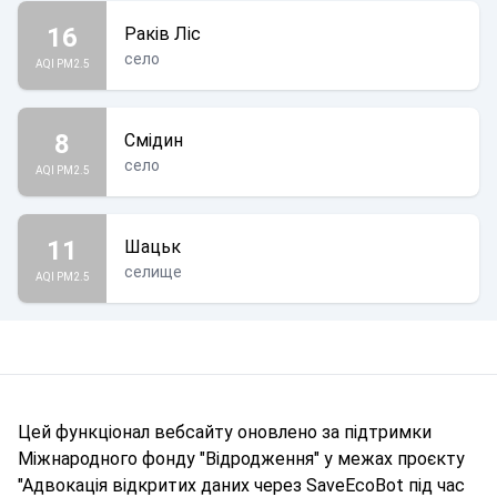
16
Раків Ліс
село
AQI PM2.5
8
Смідин
село
AQI PM2.5
11
Шацьк
селище
AQI PM2.5
Цей функціонал вебсайту оновлено за підтримки
Міжнародного фонду "Відродження" у межах проєкту
"Адвокація відкритих даних через SaveEcoBot під час