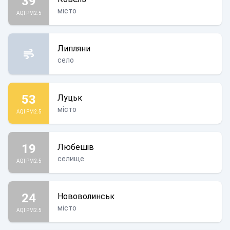
39
місто
AQI PM2.5
Липляни
село
53
Луцьк
місто
AQI PM2.5
19
Любешів
селище
AQI PM2.5
24
Нововолинськ
місто
AQI PM2.5