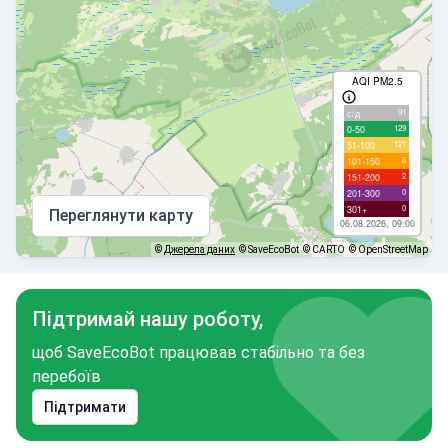
AQI PM2.5
91
с/д
129
0-50
121
51-100
6
101-150
2
151-200
0
201-300
0
301+
Переглянути карту
06.08.2026, 09:00
©
Джерела даних
© SaveEcoBot
© CARTO
© OpenStreetMap
Підтримай нашу роботу,
щоб SaveEcoBot працював стабільно та без
перебоїв
Підтримати