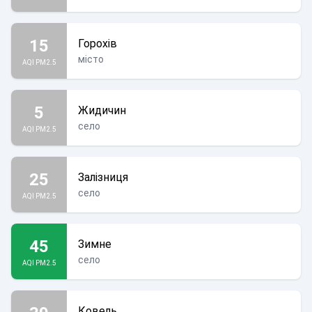
15
Горохів
місто
AQI PM2.5
5
Жидичин
село
AQI PM2.5
25
Залізниця
село
AQI PM2.5
45
Зимне
село
AQI PM2.5
Ковель