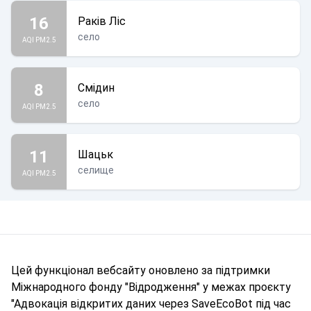
16
Раків Ліс
село
AQI PM2.5
8
Смідин
село
AQI PM2.5
11
Шацьк
селище
AQI PM2.5
Цей функціонал вебсайту оновлено за підтримки
Міжнародного фонду "Відродження" у межах проєкту
"Адвокація відкритих даних через SaveEcoBot під час