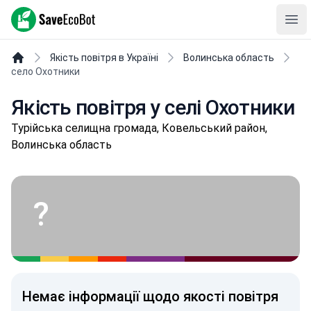
SaveEcoBot
Ope
Якість повітря в Україні
Волинська область
село Охотники
Якість повітря у селі Охотники
Туpійськa селищнa громада, Ковельський район,
Волинська область
?
Немає інформації щодо якості повітря