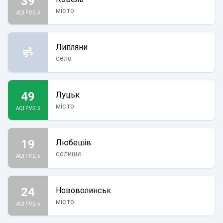
39
місто
AQI PM2.5
Липляни
село
49
Луцьк
місто
AQI PM2.5
19
Любешів
селище
AQI PM2.5
24
Нововолинськ
місто
AQI PM2.5