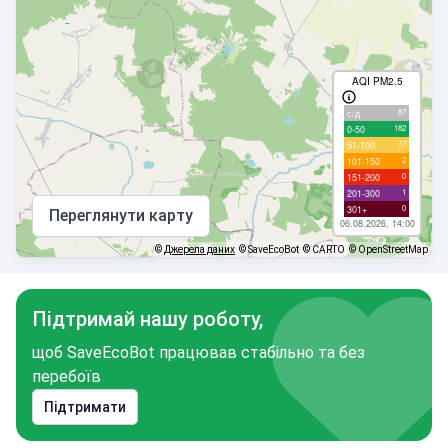
AQI PM2.5
87
с/д
182
0-50
77
51-100
2
101-150
0
151-200
1
201-300
0
301+
Переглянути карту
06.08.2026, 14:00
©
Джерела даних
© SaveEcoBot
© CARTO
© OpenStreetMap
Підтримай нашу роботу,
щоб SaveEcoBot працював стабільно та без
перебоїв
Підтримати