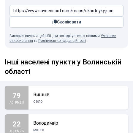
Скопіювати
Використовуючи цей URL, ви погоджуєтеся з нашими
Умовами
використання
та
Політикою конфіденційності
.
Інші населені пункти у Волинській
області
79
Вишнів
село
AQI PM2.5
22
Володимир
місто
AQI PM2.5