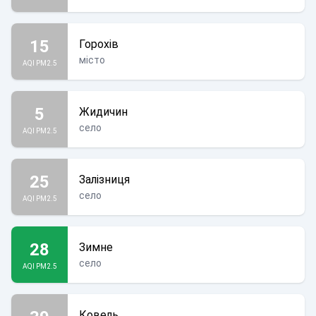
15
Горохів
місто
AQI PM2.5
5
Жидичин
село
AQI PM2.5
25
Залізниця
село
AQI PM2.5
28
Зимне
село
AQI PM2.5
Ковель