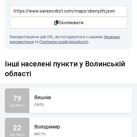
Скопіювати
Використовуючи цей URL, ви погоджуєтеся з нашими
Умовами
використання
та
Політикою конфіденційності
.
Інші населені пункти у Волинській
області
79
Вишнів
село
AQI PM2.5
22
Володимир
місто
AQI PM2.5