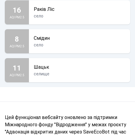
16
Раків Ліс
село
AQI PM2.5
8
Смідин
село
AQI PM2.5
11
Шацьк
селище
AQI PM2.5
Цей функціонал вебсайту оновлено за підтримки
Міжнародного фонду "Відродження" у межах проєкту
"Адвокація відкритих даних через SaveEcoBot під час