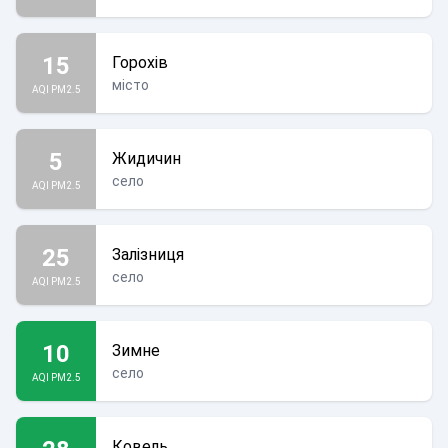
15
Горохів
місто
AQI PM2.5
5
Жидичин
село
AQI PM2.5
25
Залізниця
село
AQI PM2.5
10
Зимне
село
AQI PM2.5
Ковель