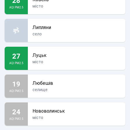
28
місто
AQI PM2.5
Липляни
село
27
Луцьк
місто
AQI PM2.5
19
Любешів
селище
AQI PM2.5
24
Нововолинськ
місто
AQI PM2.5