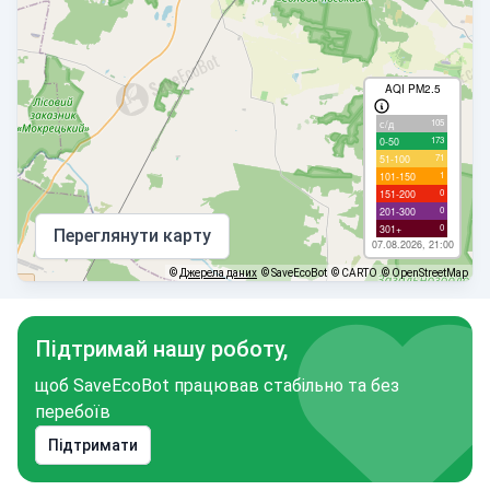
AQI PM2.5
105
с/д
173
0-50
71
51-100
1
101-150
0
151-200
0
201-300
0
301+
Переглянути карту
07.08.2026, 21:00
©
Джерела даних
© SaveEcoBot
© CARTO
© OpenStreetMap
Підтримай нашу роботу,
щоб SaveEcoBot працював стабільно та без
перебоїв
Підтримати