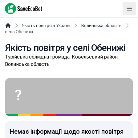
SaveEcoBot
Ope
Якість повітря в Україні
Волинська область
село Обенижі
Якість повітря у селі Обенижі
Туpійськa селищнa громада, Ковельський район,
Волинська область
?
Немає інформації щодо якості повітря