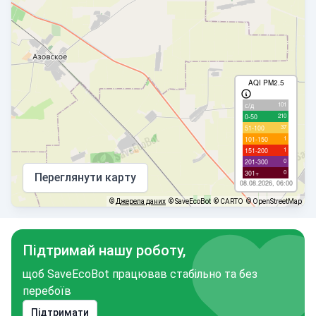
AQI PM2.5
101
с/д
210
0-50
37
51-100
1
101-150
1
151-200
0
201-300
0
301+
Переглянути карту
08.08.2026, 06:00
©
Джерела даних
© SaveEcoBot
© CARTO
© OpenStreetMap
Підтримай нашу роботу,
щоб SaveEcoBot працював стабільно та без
перебоїв
Підтримати