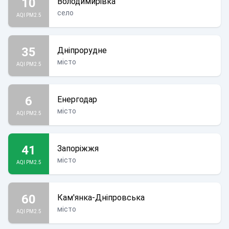
10
Володимирівка
село
AQI PM2.5
35
Дніпрорудне
місто
AQI PM2.5
6
Енергодар
місто
AQI PM2.5
41
Запоріжжя
місто
AQI PM2.5
60
Кам'янка-Дніпровська
місто
AQI PM2.5