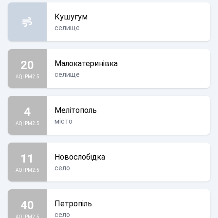
Кушугум
селище
20
Малокатеринівка
селище
AQI PM2.5
4
Мелітополь
місто
AQI PM2.5
11
Новослобідка
село
AQI PM2.5
40
Петропіль
село
AQI PM2.5