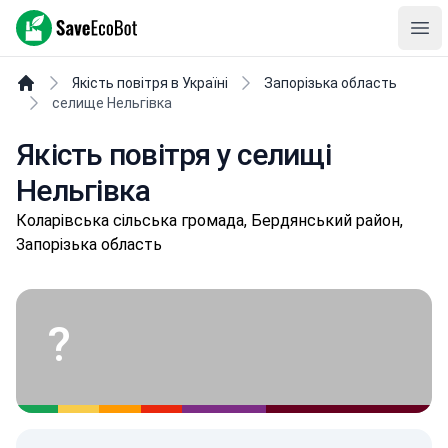
SaveEcoBot
Ope
Якість повітря в Україні
Запорізька область
селище Нельгівка
Якість повітря у селищі
Нельгівка
Кoлapівськa сільська громада, Бердянський район,
Запорізька область
?