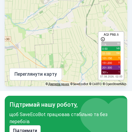
AQI PM2.5
93
с/д
145
0-50
104
51-100
5
101-150
0
151-200
1
201-300
1
301+
Переглянути карту
07.08.2026, 02:00
©
Джерела даних
© SaveEcoBot
© CARTO
© OpenStreetMap
Підтримай нашу роботу,
щоб SaveEcoBot працював стабільно та без
перебоїв
Підтримати