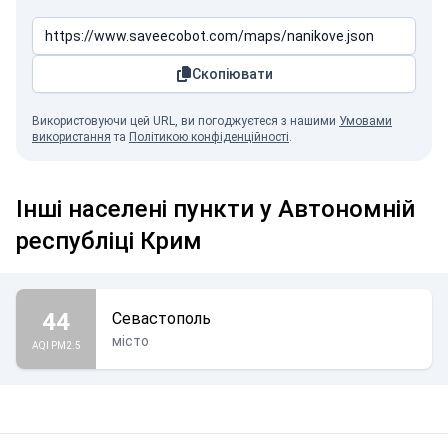
Скопіювати
Використовуючи цей URL, ви погоджуєтеся з нашими
Умовами
використання
та
Політикою конфіденційності
.
Інші населені пункти у Автономній
республіці Крим
44
Севастополь
місто
AQI PM2.5