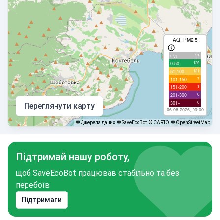
AQI PM2.5
91
с/д
129
0-50
121
51-100
7
101-150
1
151-200
0
201-300
0
301+
Переглянути карту
06.08.2026, 09:00
©
Джерела даних
© SaveEcoBot
© CARTO
© OpenStreetMap
Підтримай нашу роботу,
щоб SaveEcoBot працював стабільно та без
перебоїв
Підтримати