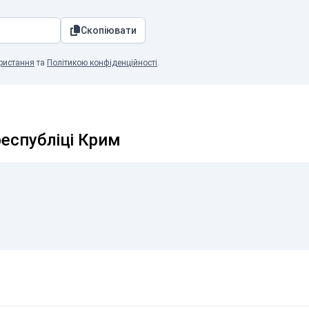
Скопіювати
ристання
та
Політикою конфіденційності
.
республіці Крим