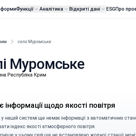
тформи
Функції
Аналітика
Відкриті дані
ESG
Про про
рим
село Муромське
елі Муромське
мна Республіка Крим
 інформації щодо якості повітря
 у нашій системі ще немає інформації з автоматичних стан
вати індекс якості атмосферного повітря.
рніше у цьому селі ще не встановлено жодної станції моні