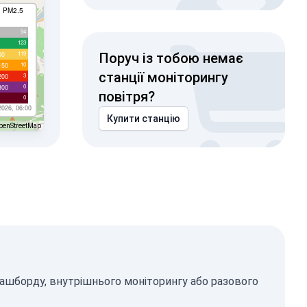
I PM2.5
94
123
119
00
Поруч із тобою немає
10
150
станції моніторингу
3
200
0
300
повітря?
0
2026, 06:00
Купити станцію
penStreetMap
дашборду, внутрішнього моніторингу або разового