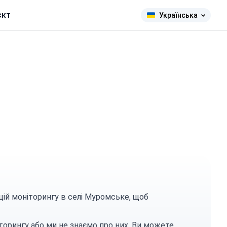
єкт
Українська
цій моніторингу в селі Муромське, щоб
торингу або ми не знаємо про них. Ви можете