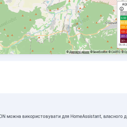
AQ
с/д
0-50
51-1
101-
151-
201-
301+
06.08.
©
Джерела даних
© SaveEcoBot
© CARTO
© O
JSON можна використовувати для HomeAssistant, власного 