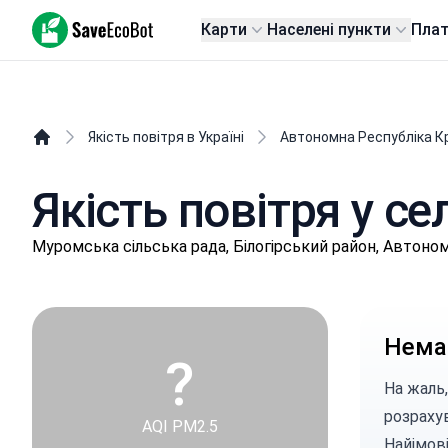
SaveEcoBot
Карти
Населені пункти
Пла
Якість повітря в Україні
Автономна Республіка К
Якість повітря у с
Муромська сільська рада, Білогірський район, Автоно
Немає
?
На жаль,
розраху
AQI PM2.5
Найімові