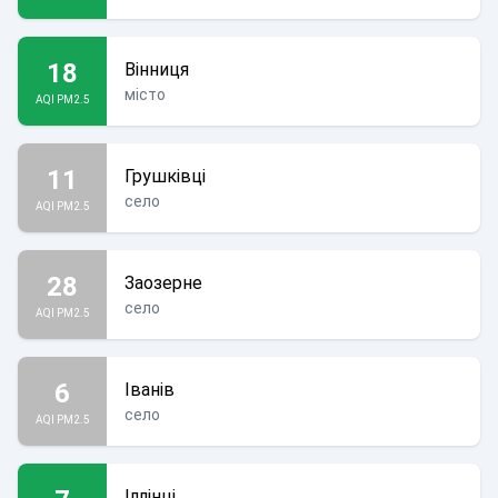
18
Вінниця
місто
AQI PM2.5
11
Грушківці
село
AQI PM2.5
28
Заозерне
село
AQI PM2.5
6
Іванів
село
AQI PM2.5
Іллінці