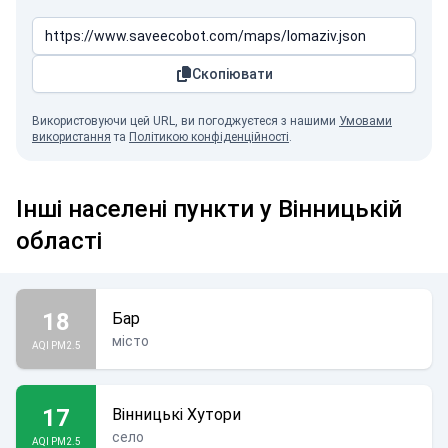
Скопіювати
Використовуючи цей URL, ви погоджуєтеся з нашими
Умовами
використання
та
Політикою конфіденційності
.
Інші населені пункти у Вінницькій
області
18
Бар
місто
AQI PM2.5
17
Вінницькі Хутори
село
AQI PM2.5