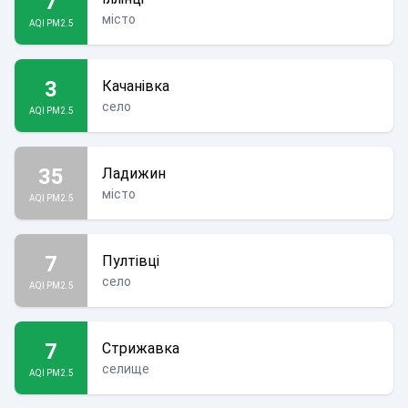
7
місто
AQI PM2.5
3
Качанівка
село
AQI PM2.5
35
Ладижин
місто
AQI PM2.5
7
Пултівці
село
AQI PM2.5
7
Стрижавка
селище
AQI PM2.5