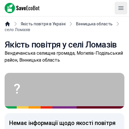
SaveEcoBot
Ope
Якість повітря в Україні
Вінницька область
село Ломазів
Якість повітря у селі Ломазів
Вeндичaнськa селищнa громада, Могилів-Подільський
район, Вінницька область
?
Немає інформації щодо якості повітря