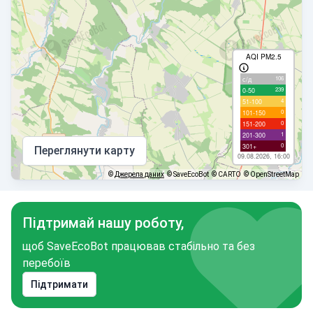
AQI PM2.5
106
с/д
239
0-50
4
51-100
0
101-150
0
151-200
1
201-300
0
301+
Переглянути карту
09.08.2026, 16:00
©
Джерела даних
© SaveEcoBot
© CARTO
© OpenStreetMap
Підтримай нашу роботу,
щоб SaveEcoBot працював стабільно та без
перебоїв
Підтримати