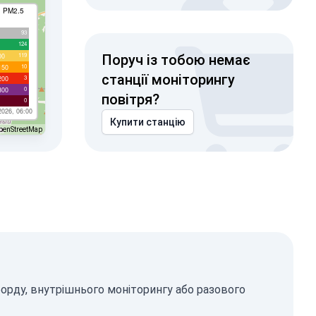
I PM2.5
93
124
119
00
Поруч із тобою немає
10
150
станції моніторингу
3
200
0
300
повітря?
0
2026, 06:00
Купити станцію
penStreetMap
борду, внутрішнього моніторингу або разового