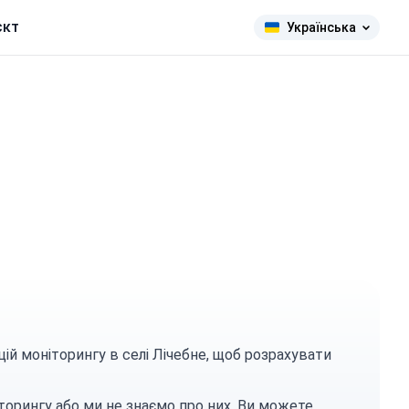
єкт
Українська
цій моніторингу в селі Лічебне, щоб розрахувати
торингу або ми не знаємо про них. Ви можете