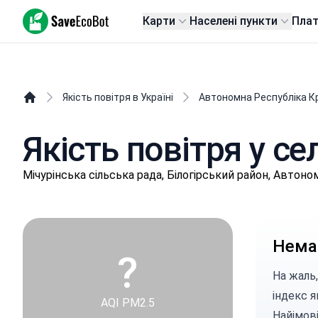
SaveEcoBot
Карти
Населені пункти
Пла
Якість повітря в Україні
Автономна Республіка К
Якість повітря у се
Мічурінська сільська рада, Білогірський район, Автон
Немає
?
На жаль,
індекс я
AQI PM2.5
Найімові