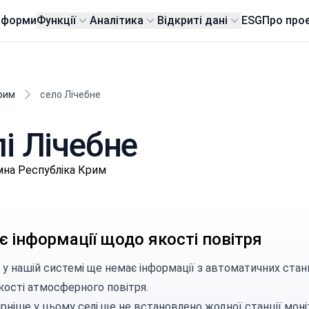
тформи
Функції
Аналітика
Відкриті дані
ESG
Про про
рим
село Лічебне
лі Лічебне
омна Республіка Крим
 інформації щодо якості повітря
 у нашій системі ще немає інформації з автоматичних стан
кості атмосферного повітря.
рніше у цьому селі ще не встановлено жодної станції моні