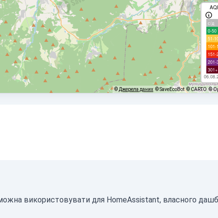
AQ
с/д
0-50
51-1
101-
151-
201-
301+
06.08.
©
Джерела даних
© SaveEcoBot
© CARTO
© O
N можна використовувати для HomeAssistant, власного даш