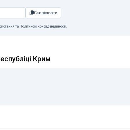
Скопіювати
ристання
та
Політикою конфіденційності
.
республіці Крим