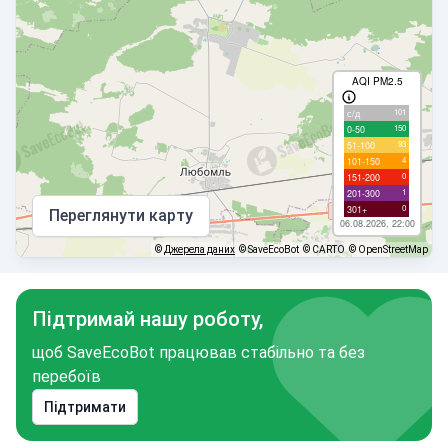
AQI PM2.5
101
с/д
150
0-50
93
51-100
4
101-150
0
151-200
1
201-300
0
301+
Переглянути карту
06.08.2026, 22:00
©
Джерела даних
© SaveEcoBot
© CARTO
© OpenStreetMap
Підтримай нашу роботу,
щоб SaveEcoBot працював стабільно та без
перебоїв
Підтримати