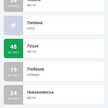
39
місто
AQI PM2.5
Липляни
село
48
Луцьк
місто
AQI PM2.5
19
Любешів
селище
AQI PM2.5
24
Нововолинськ
місто
AQI PM2.5