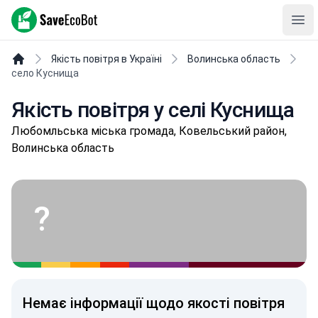
SaveEcoBot
Ope
Якість повітря в Україні
Волинська область
село Куснища
Якість повітря у селі Куснища
Любoмльськa міська громада, Ковельський район,
Волинська область
?
Немає інформації щодо якості повітря