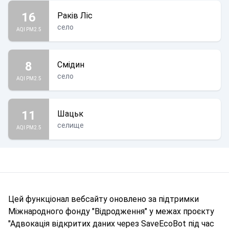
16
Раків Ліс
село
AQI PM2.5
8
Смідин
село
AQI PM2.5
11
Шацьк
селище
AQI PM2.5
Цей функціонал вебсайту оновлено за підтримки
Міжнародного фонду "Відродження" у межах проєкту
"Адвокація відкритих даних через SaveEcoBot під час