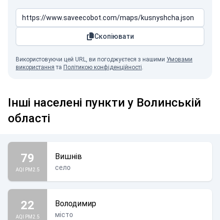
Скопіювати
Використовуючи цей URL, ви погоджуєтеся з нашими
Умовами
використання
та
Політикою конфіденційності
.
Інші населені пункти у Волинській
області
79
Вишнів
село
AQI PM2.5
22
Володимир
місто
AQI PM2.5