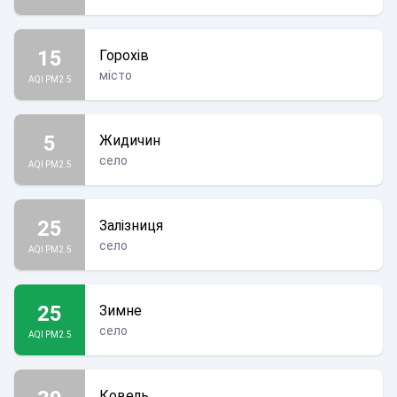
15
Горохів
місто
AQI PM2.5
5
Жидичин
село
AQI PM2.5
25
Залізниця
село
AQI PM2.5
25
Зимне
село
AQI PM2.5
Ковель