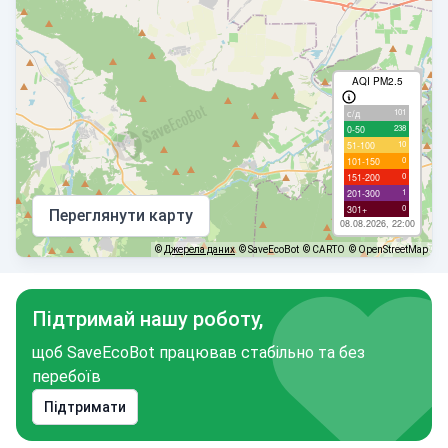
AQI PM2.5
101
с/д
238
0-50
10
51-100
0
101-150
0
151-200
1
201-300
0
301+
Переглянути карту
08.08.2026, 22:00
©
Джерела даних
© SaveEcoBot
© CARTO
© OpenStreetMap
Підтримай нашу роботу,
щоб SaveEcoBot працював стабільно та без
перебоїв
Підтримати