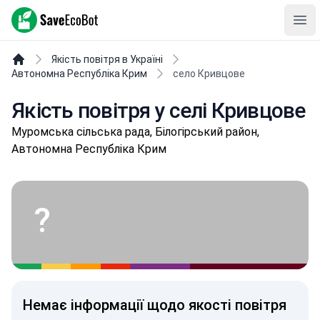
SaveEcoBot
Ope
Якість повітря в Україні
Автономна Республіка Крим
село Кривцове
Якість повітря у селі Кривцове
Муромська сільська рада, Білогірський район,
Автономна Республіка Крим
?
Немає інформації щодо якості повітря