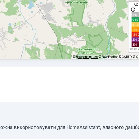
AQ
с/д
0-50
51-1
101-
151-
201-
301+
08.08.
©
Джерела даних
© SaveEcoBot
© CARTO
© O
 можна використовувати для HomeAssistant, власного дашб