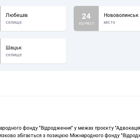
24
Любешів
Нововолинськ
селище
місто
AQI PM2.5
Шацьк
селище
родного фонду "Відродження" у межах проєкту "Адвокація 
в'язково збігається з позицією Міжнародного фонду "Відрод