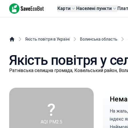
SaveEcoBot
Карти
Населені пункти
Пла
Якість повітря в Україні
Волинська область
Якість повітря у се
Рaтнівськa селищнa громада, Ковельський район, Вол
Немає
?
На жаль,
індекс я
AQI PM2.5
Найімові