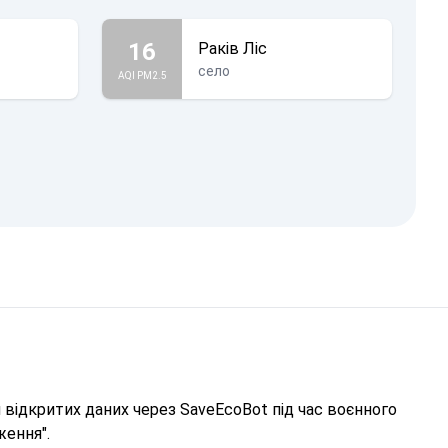
16
Раків Ліс
село
AQI PM2.5
відкритих даних через SaveEcoBot під час воєнного
ження".