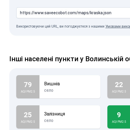
Використовуючи цей URL, ви погоджуєтеся з нашими
Умовами вико
Інші населені пункти у Волинській о
79
22
Вишнів
село
AQI PM2.5
AQI PM2.5
25
9
Залізниця
село
AQI PM2.5
AQI PM2.5