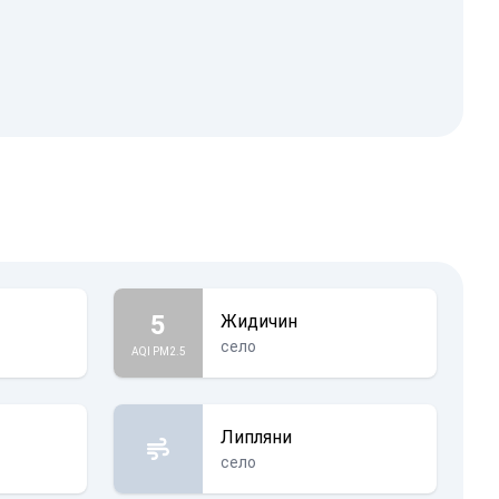
5
Жидичин
село
AQI PM2.5
Липляни
село