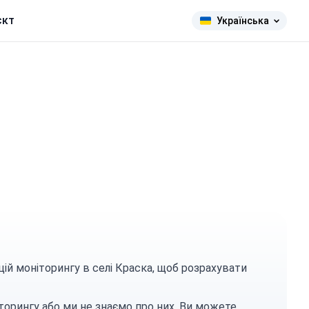
єкт
Українська
цій моніторингу в селі Краска, щоб розрахувати
торингу або ми не знаємо про них. Ви можете