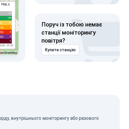
I PM2.5
112
199
35
00
Поруч із тобою немає
2
150
станції моніторингу
2
200
0
300
повітря?
0
2026, 05:00
Купити станцію
penStreetMap
орду, внутрішнього моніторингу або разового