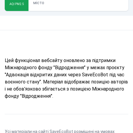
місто
AQI PM2.5
Цей функціонал вебсайту оновлено за підтримки
Міжнародного фонду "Відродження" у межах проєкту
"Адвокація відкритих даних через SaveEcoBot під час
воєнного стану". Матеріал відображає позицію авторів
і не обов'язково збігається з позицією Міжнародного
фонду "Відродження".
Усі матеріали на сайті SaveEcoBot розміщені на умовах