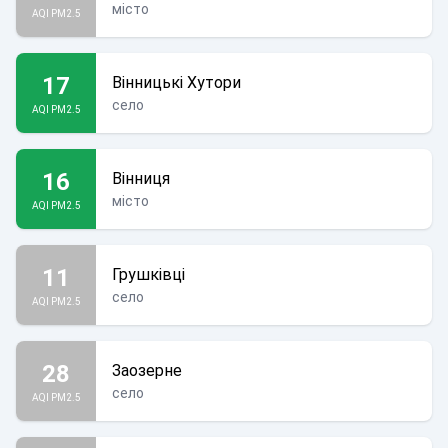
місто
AQI PM2.5
17
Вінницькі Хутори
село
AQI PM2.5
16
Вінниця
місто
AQI PM2.5
11
Грушківці
село
AQI PM2.5
28
Заозерне
село
AQI PM2.5