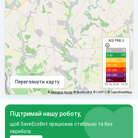
AQI PM2.5
99
с/д
239
0-50
11
51-100
0
101-150
0
151-200
1
201-300
0
301+
Переглянути карту
08.08.2026, 18:00
©
Джерела даних
© SaveEcoBot
© CARTO
© OpenStreetMap
Підтримай нашу роботу,
щоб SaveEcoBot працював стабільно та без
перебоїв