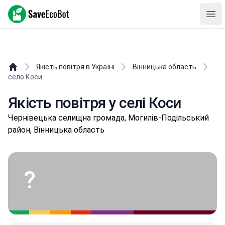
SaveEcoBot
Ope
Якість повітря в Україні
Вінницька область
село Коси
Якість повітря у селі Коси
Чepнівeцькa селищнa громада, Могилів-Подільський
район, Вінницька область
?