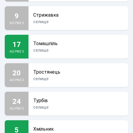
9
Стрижавка
селище
AQI PM2.5
17
Томашпіль
селище
AQI PM2.5
20
Тростянець
селище
AQI PM2.5
24
Турбів
селище
AQI PM2.5
5
Хмільник