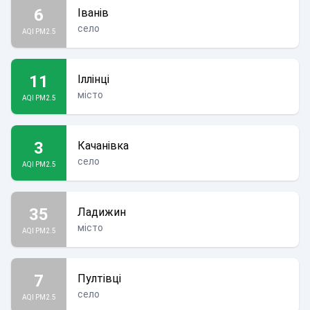
6
Іванів
село
AQI PM2.5
11
Іллінці
місто
AQI PM2.5
3
Качанівка
село
AQI PM2.5
35
Ладижин
місто
AQI PM2.5
7
Пултівці
село
AQI PM2.5