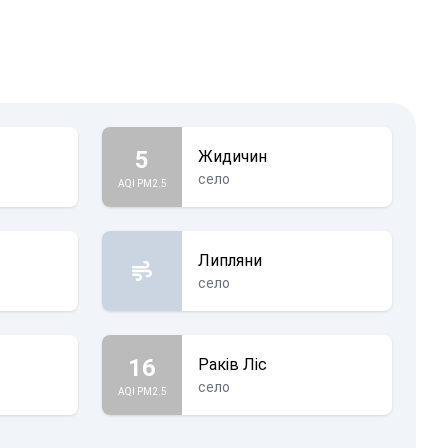
5
Жидичин
село
AQI PM2.5
Липляни
село
16
Раків Ліс
село
AQI PM2.5