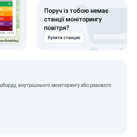
231
21
00
Поруч із тобою немає
0
150
станції моніторингу
0
200
0
300
повітря?
0
2026, 14:00
Купити станцію
penStreetMap
ашборду, внутрішнього моніторингу або разового