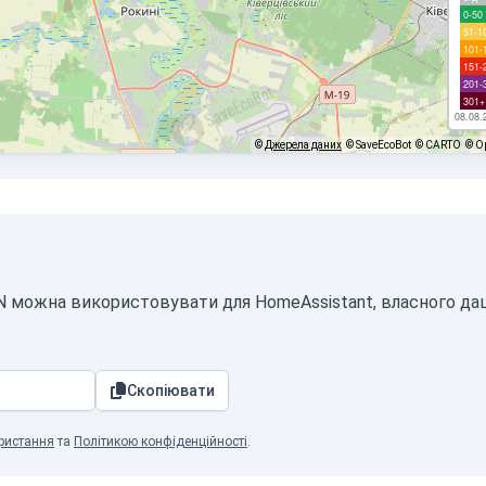
0-50
51-1
101-
151-
201-
301+
08.08.
©
Джерела даних
© SaveEcoBot
© CARTO
© O
SON можна використовувати для HomeAssistant, власного д
Скопіювати
ристання
та
Політикою конфіденційності
.