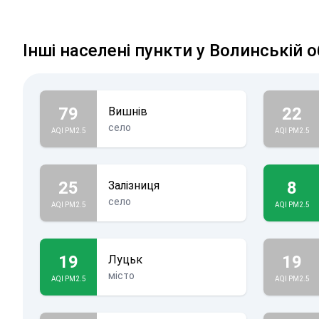
Інші населені пункти у Волинській о
79
22
Вишнів
село
AQI PM2.5
AQI PM2.5
25
8
Залізниця
село
AQI PM2.5
AQI PM2.5
19
19
Луцьк
місто
AQI PM2.5
AQI PM2.5