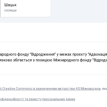
Шацьк
селище
родного фонду "Відродження" у межах проєкту "Адвокація 
в'язково збігається з позицією Міжнародного фонду "Відрод
ії Creative Commons із зазначенням авторства 4.0 Міжнародна
, як
нфіденційності та захисту персональних даних