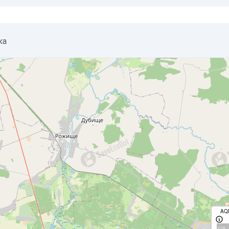
ка
AQ
с/д