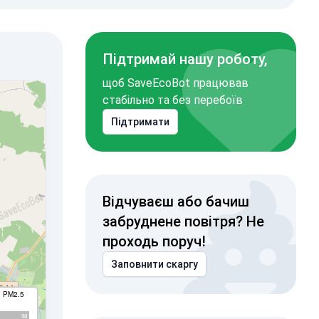
Підтримай нашу роботу,
щоб SaveEcoBot працював
стабільно та без перебоїв
Підтримати
Відчуваєш або бачиш
забруднене повітря? Не
проходь поруч!
Заповнити скаргу
I PM2.5
98