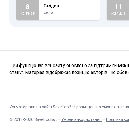
8
11
Смідин
село
AQI PM2.5
AQI PM2.5
Цей функціонал вебсайту оновлено за підтримки Міжна
стану". Матеріал відображає позицію авторів і не обо
Усі матеріали на сайті SaveEcoBot розміщені на умовах
ліценз
© 2018-2026 SaveEcoBot –
Умови використання
–
Політика ко