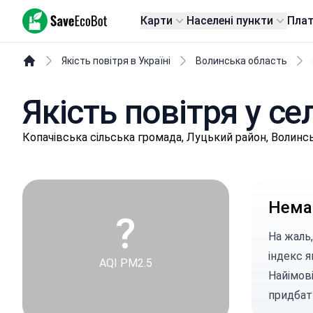
SaveEcoBot
Карти
Населені пункти
Пла
Якість повітря в Україні
Волинська область
Якість повітря у се
Кoпaчівськa сільська громада, Луцький район, Волинс
Немає
?
На жаль,
індекс я
AQI PM2.5
Найімові
придбат