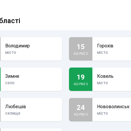
бласті
15
Володимир
Горохів
місто
місто
AQI PM2.5
19
Зимне
Ковель
село
місто
AQI PM2.5
24
Любешів
Нововолинськ
селище
місто
AQI PM2.5