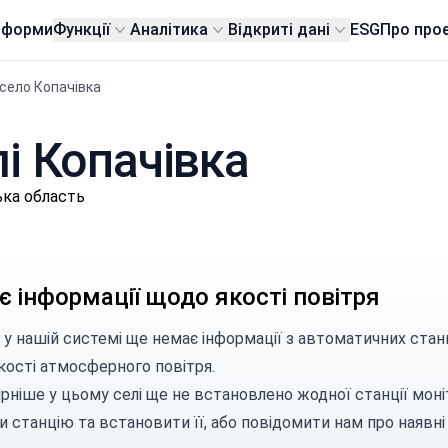
тформи
Функції
Аналітика
Відкриті дані
ESG
Про про
село Копачівка
лі Копачівка
ька область
 інформації щодо якості повітря
 у нашій системі ще немає інформації з автоматичних стан
кості атмосферного повітря.
рніше у цьому селі ще не встановлено жодної станції моні
и станцію
та встановити її, або
повідомити нам
про наявні 