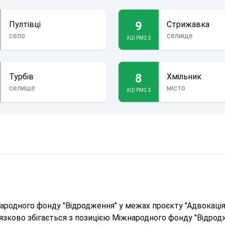
9
Пултівці
Стрижавка
село
селище
AQI PM2.5
8
Турбів
Хмільник
селище
місто
AQI PM2.5
родного фонду "Відродження" у межах проєкту "Адвокація 
в'язково збігається з позицією Міжнародного фонду "Відрод