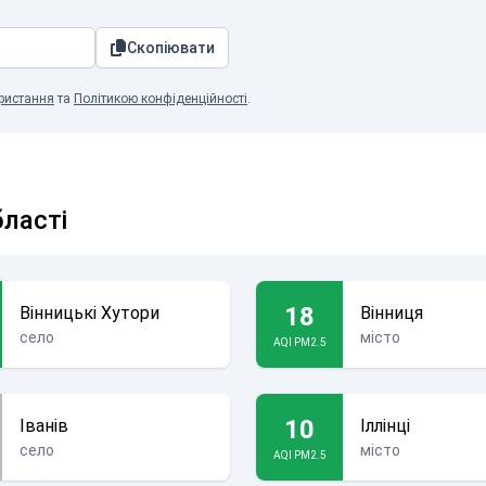
Скопіювати
ристання
та
Політикою конфіденційності
.
бласті
18
Вінницькі Хутори
Вінниця
село
місто
AQI PM2.5
10
Іванів
Іллінці
село
місто
AQI PM2.5