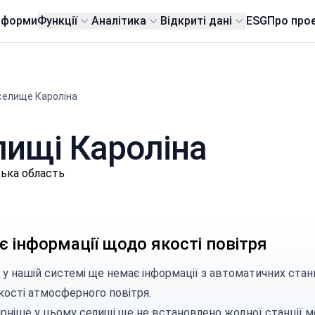
тформи
Функції
Аналітика
Відкриті дані
ESG
Про про
селище Кароліна
елищі Кароліна
цька область
 інформації щодо якості повітря
 у нашій системі ще немає інформації з автоматичних стан
кості атмосферного повітря.
ірніше у цьому селищі ще не встановлено жодної станції м