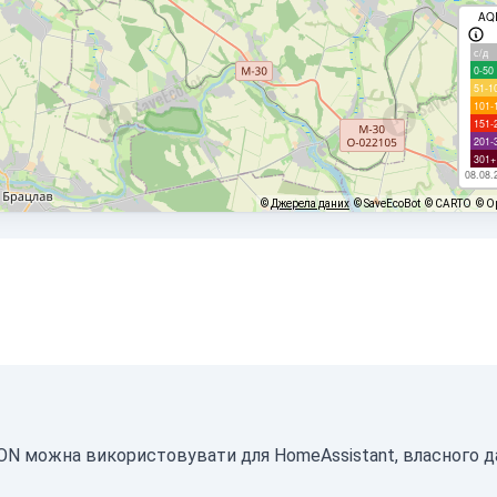
AQ
с/д
0-50
51-1
101-
151-
201-
301+
08.08.
©
Джерела даних
© SaveEcoBot
© CARTO
© O
JSON можна використовувати для HomeAssistant, власного 