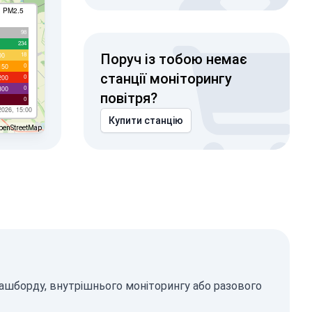
I PM2.5
98
234
18
00
Поруч із тобою немає
0
150
станції моніторингу
0
200
0
300
повітря?
0
2026, 15:00
Купити станцію
penStreetMap
дашборду, внутрішнього моніторингу або разового