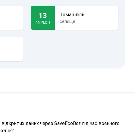
13
Томашпіль
селище
AQI PM2.5
відкритих даних через SaveEcoBot під час воєнного
ження".