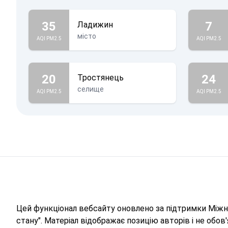
35
7
Ладижин
місто
AQI PM2.5
AQI PM2.5
20
24
Тростянець
селище
AQI PM2.5
AQI PM2.5
Цей функціонал вебсайту оновлено за підтримки Міжна
стану". Матеріал відображає позицію авторів і не обо