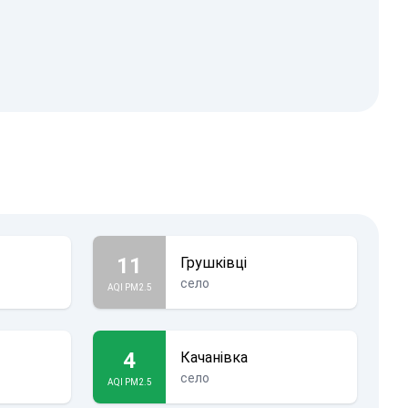
11
Грушківці
село
AQI PM2.5
4
Качанівка
село
AQI PM2.5