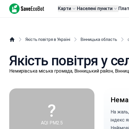
SaveEcoBot
Карти
Населені пункти
Пла
Якість повітря в Україні
Вінницька область
Якість повітря у с
Нeмиpівськa міська громада, Вінницький район, Вінни
Немає
?
На жаль,
індекс я
AQI PM2.5
Найімов