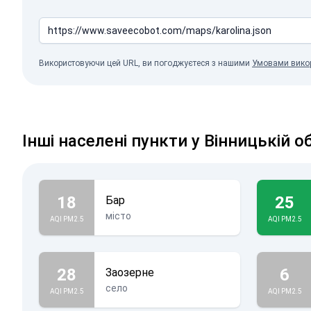
Використовуючи цей URL, ви погоджуєтеся з нашими
Умовами вико
Інші населені пункти у Вінницькій о
18
25
Бар
місто
AQI PM2.5
AQI PM2.5
28
6
Заозерне
село
AQI PM2.5
AQI PM2.5