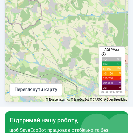
AQI PM2.5
101
с/д
131
0-50
104
51-100
9
101-150
4
151-200
0
201-300
0
301+
Переглянути карту
06.08.2026, 04:00
©
Джерела даних
© SaveEcoBot
© CARTO
© OpenStreetMap
Підтримай нашу роботу,
щоб SaveEcoBot працював стабільно та без