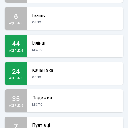
6
Іванів
село
AQI PM2.5
44
Іллінці
місто
AQI PM2.5
24
Качанівка
село
AQI PM2.5
35
Ладижин
місто
AQI PM2.5
7
Пултівці