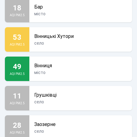
18
Бар
місто
AQI PM2.5
53
Вінницькі Хутори
село
AQI PM2.5
49
Вінниця
місто
AQI PM2.5
11
Грушківці
село
AQI PM2.5
28
Заозерне
село
AQI PM2.5