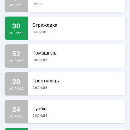
село
AQI PM2.5
30
Стрижавка
селище
AQI PM2.5
52
Томашпіль
селище
AQI PM2.5
20
Тростянець
селище
AQI PM2.5
24
Турбів
селище
AQI PM2.5