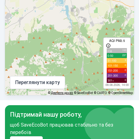
AQI PM2.5
110
с/д
237
0-50
3
51-100
0
101-150
0
151-200
0
201-300
0
301+
Переглянути карту
09.08.2026, 14:00
©
Джерела даних
© SaveEcoBot
© CARTO
© OpenStreetMap
Підтримай нашу роботу,
щоб SaveEcoBot працював стабільно та без
перебоїв