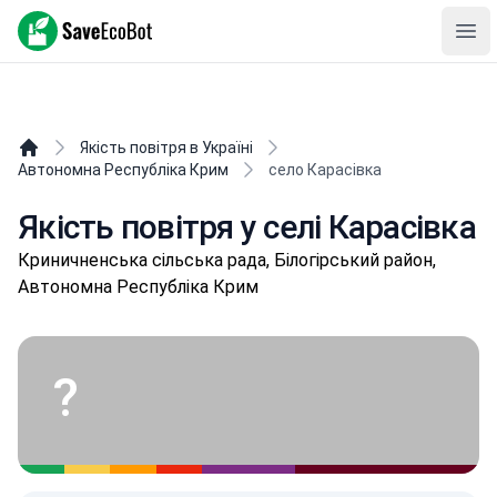
SaveEcoBot
Ope
Якість повітря в Україні
Автономна Республіка Крим
село Карасівка
Якість повітря у селі Карасівка
Криничненська сільська рада, Білогірський район,
Автономна Республіка Крим
?