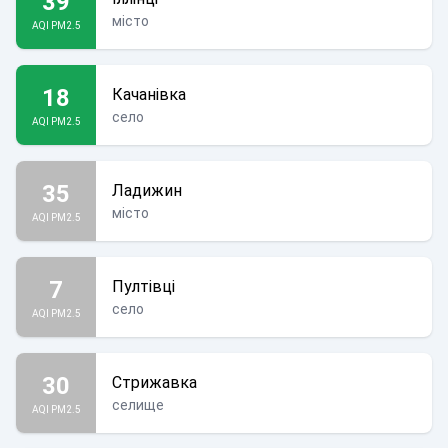
39
місто
AQI PM2.5
18
Качанівка
село
AQI PM2.5
35
Ладижин
місто
AQI PM2.5
7
Пултівці
село
AQI PM2.5
30
Стрижавка
селище
AQI PM2.5