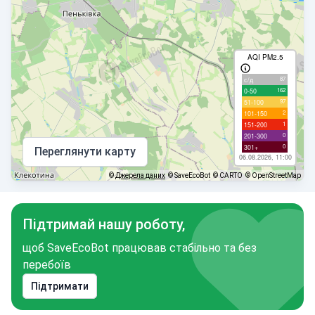
AQI PM2.5
87
с/д
162
0-50
97
51-100
2
101-150
1
151-200
0
201-300
0
301+
Переглянути карту
06.08.2026, 11:00
©
Джерела даних
© SaveEcoBot
© CARTO
© OpenStreetMap
Підтримай нашу роботу,
щоб SaveEcoBot працював стабільно та без
перебоїв
Підтримати