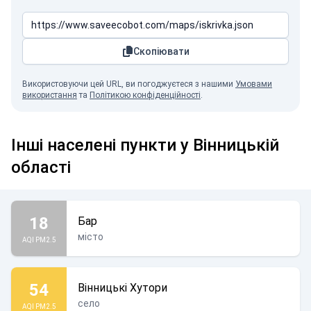
Скопіювати
Використовуючи цей URL, ви погоджуєтеся з нашими
Умовами
використання
та
Політикою конфіденційності
.
Інші населені пункти у Вінницькій
області
18
Бар
місто
AQI PM2.5
54
Вінницькі Хутори
село
AQI PM2.5