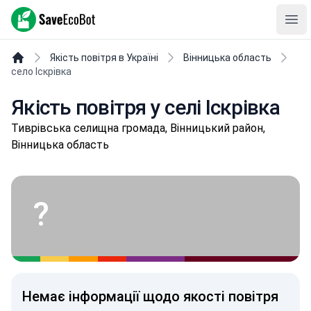
SaveEcoBot
Ope
Якість повітря в Україні
Вінницька область
село Іскрівка
Якість повітря у селі Іскрівка
Тивpівськa селищнa громада, Вінницький район,
Вінницька область
?
Немає інформації щодо якості повітря