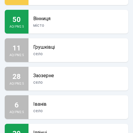
50
Вінниця
місто
AQI PM2.5
11
Грушківці
село
AQI PM2.5
28
Заозерне
село
AQI PM2.5
6
Іванів
село
AQI PM2.5
Іллінці