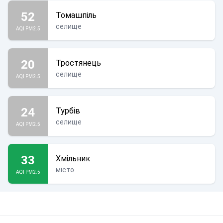
52
Томашпіль
селище
AQI PM2.5
20
Тростянець
селище
AQI PM2.5
24
Турбів
селище
AQI PM2.5
33
Хмільник
місто
AQI PM2.5