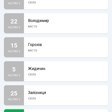
село
AQI PM2.5
22
Володимир
місто
AQI PM2.5
15
Горохів
місто
AQI PM2.5
5
Жидичин
село
AQI PM2.5
25
Залізниця
село
AQI PM2.5