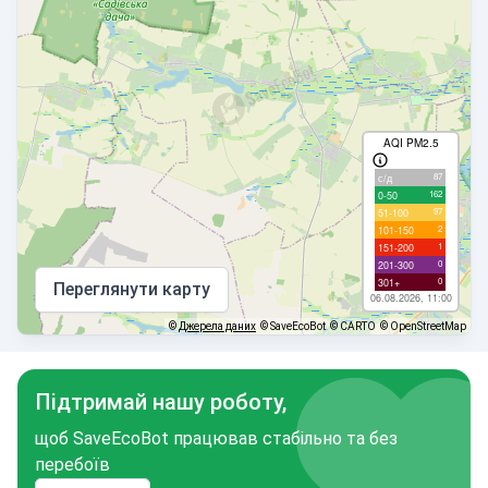
AQI PM2.5
87
с/д
162
0-50
97
51-100
2
101-150
1
151-200
0
201-300
0
301+
Переглянути карту
06.08.2026, 11:00
©
Джерела даних
© SaveEcoBot
© CARTO
© OpenStreetMap
Підтримай нашу роботу,
щоб SaveEcoBot працював стабільно та без
перебоїв