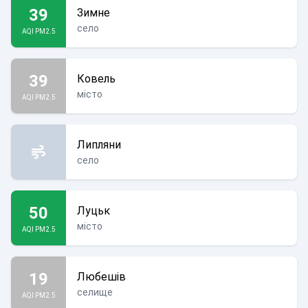
39
Зимне
село
AQI PM2.5
39
Ковель
місто
AQI PM2.5
Липляни
село
50
Луцьк
місто
AQI PM2.5
19
Любешів
селище
AQI PM2.5