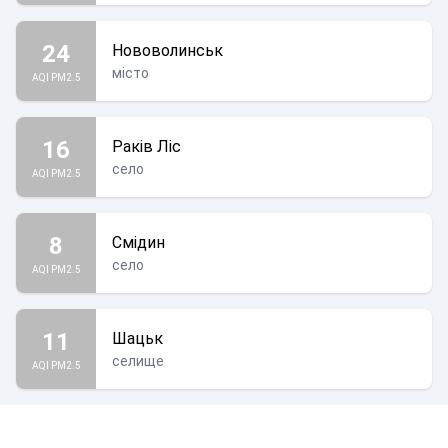
24
Нововолинськ
місто
AQI PM2.5
16
Раків Ліс
село
AQI PM2.5
8
Смідин
село
AQI PM2.5
11
Шацьк
селище
AQI PM2.5