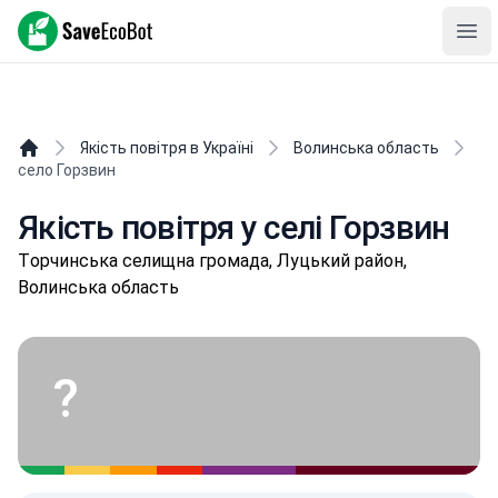
SaveEcoBot
Ope
Якість повітря в Україні
Волинська область
село Горзвин
Якість повітря у селі Горзвин
Тopчинськa селищнa громада, Луцький район,
Волинська область
?