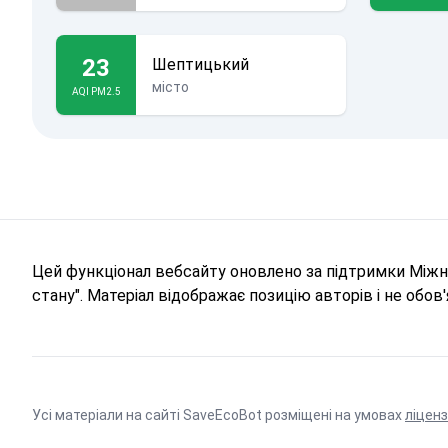
23
Шептицький
місто
AQI PM2.5
Цей функціонал вебсайту оновлено за підтримки Міжна
стану". Матеріал відображає позицію авторів і не обо
Усі матеріали на сайті SaveEcoBot розміщені на умовах
ліценз