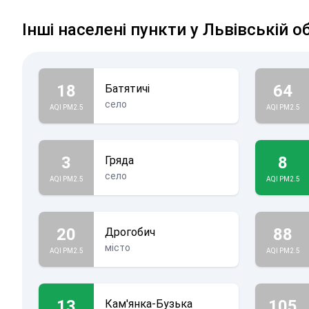
Інші населені пункти у Львівській о
18
64
Батятичі
село
AQI PM2.5
AQI PM2.5
3
8
Гряда
село
AQI PM2.5
AQI PM2.5
20
88
Дрогобич
місто
AQI PM2.5
AQI PM2.5
13
105
Кам'янка-Бузька