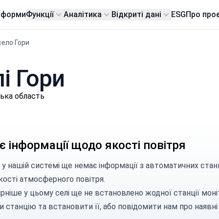
тформи
Функції
Аналітика
Відкриті дані
ESG
Про про
село Гори
лі Гори
ська область
 інформації щодо якості повітря
 у нашій системі ще немає інформації з автоматичних стан
кості атмосферного повітря.
рніше у цьому селі ще не встановлено жодної станції моні
и станцію
та встановити її, або
повідомити нам
про наявні 