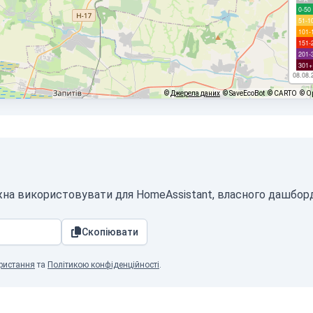
0-50
51-1
101-
151-
201-
301+
08.08.
©
Джерела даних
© SaveEcoBot
© CARTO
© O
жна використовувати для HomeAssistant, власного дашборду
Скопіювати
ристання
та
Політикою конфіденційності
.