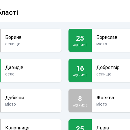
бласті
25
Бориня
Борислав
селище
місто
AQI PM2.5
16
Давидів
Добротвір
село
селище
AQI PM2.5
8
Дубляни
Жовква
місто
місто
AQI PM2.5
25
Конопниця
Львів