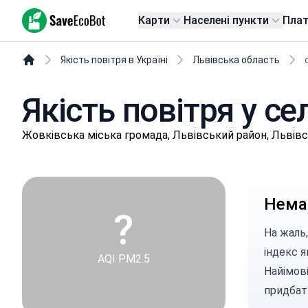
SaveEcoBot
Карти
Населені пункти
Пла
Якість повітря в Україні
Львівська область
Якість повітря у се
Жoвківськa міська громада, Львівський район, Львів
Немає
?
На жаль,
індекс я
AQI PM2.5
Найімові
придбат