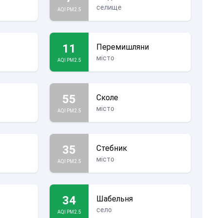
селище
AQI PM2.5
11
Перемишляни
місто
AQI PM2.5
55
Сколе
місто
AQI PM2.5
35
Стебник
місто
AQI PM2.5
34
Шабельня
село
AQI PM2.5