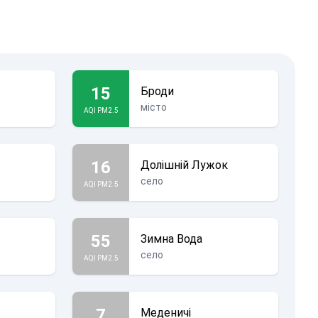
15
Броди
місто
AQI PM2.5
16
Долішній Лужок
село
AQI PM2.5
55
Зимна Вода
село
AQI PM2.5
7
Меденичі