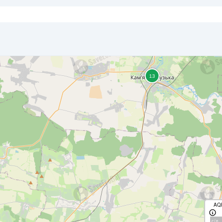
AQ
с/д