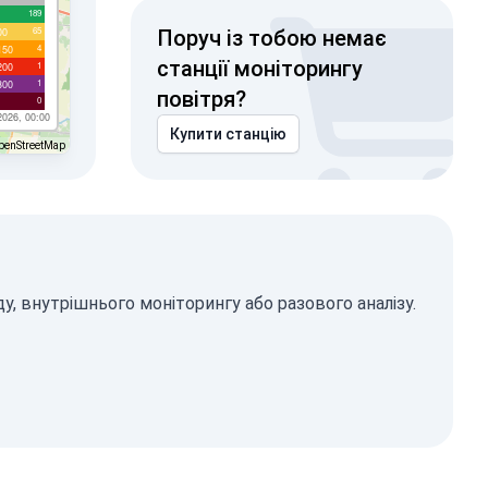
189
65
00
Поруч із тобою немає
4
150
станції моніторингу
1
200
1
300
повітря?
0
2026, 00:00
Купити станцію
penStreetMap
, внутрішнього моніторингу або разового аналізу.