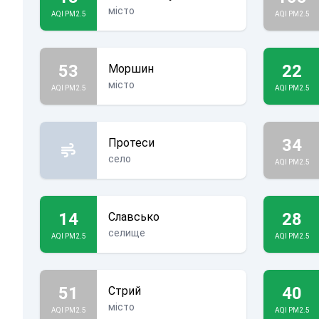
місто
AQI PM2.5
AQI PM2.5
53
22
Моршин
місто
AQI PM2.5
AQI PM2.5
34
Протеси
село
AQI PM2.5
14
28
Славсько
селище
AQI PM2.5
AQI PM2.5
51
40
Стрий
місто
AQI PM2.5
AQI PM2.5