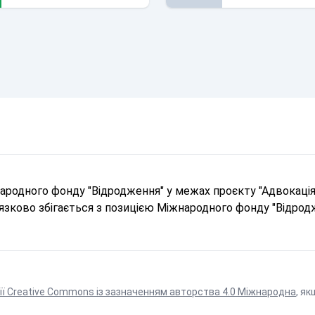
родного фонду "Відродження" у межах проєкту "Адвокація 
в'язково збігається з позицією Міжнародного фонду "Відрод
ії Creative Commons із зазначенням авторства 4.0 Міжнародна
, як