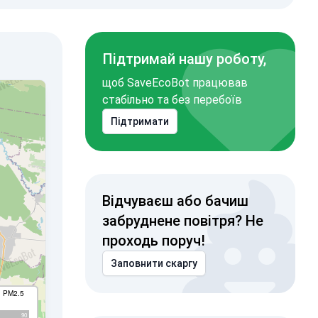
Підтримай нашу роботу,
щоб SaveEcoBot працював
стабільно та без перебоїв
Підтримати
Відчуваєш або бачиш
забруднене повітря? Не
проходь поруч!
Заповнити скаргу
I PM2.5
90