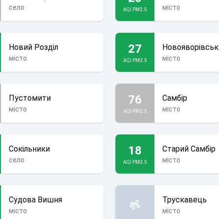
село
місто
AQI PM2.5
27
Новий Розділ
Новояворівськ
місто
місто
AQI PM2.5
76
Пустомити
Самбір
місто
місто
AQI PM2.5
18
Сокільники
Старий Самбір
село
місто
AQI PM2.5
Судова Вишня
Трускавець
місто
місто