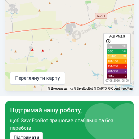
AQI PM2.5
107
с/д
143
0-50
94
51-100
3
101-150
2
151-200
0
201-300
0
301+
Переглянути карту
07.08.2026, 08:00
©
Джерела даних
© SaveEcoBot
© CARTO
© OpenStreetMap
Підтримай нашу роботу,
щоб SaveEcoBot працював стабільно та без
перебоїв
Підтримати