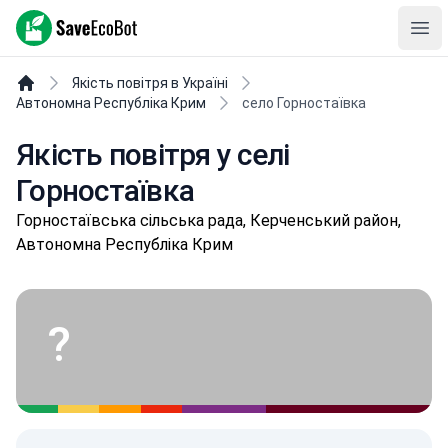
SaveEcoBot
Ope
Якість повітря в Україні
Автономна Республіка Крим
село Горностаївка
Якість повітря у селі
Горностаївка
Горностаївська сільська рада, Керченський район,
Автономна Республіка Крим
?