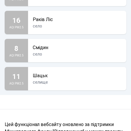
16
Раків Ліс
село
AQI PM2.5
8
Смідин
село
AQI PM2.5
11
Шацьк
селище
AQI PM2.5
Цей функціонал вебсайту оновлено за підтримки