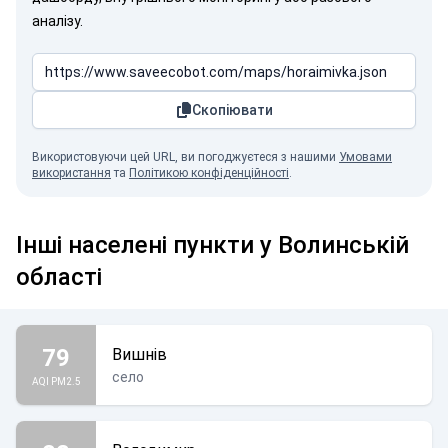
аналізу.
Скопіювати
Використовуючи цей URL, ви погоджуєтеся з нашими
Умовами
використання
та
Політикою конфіденційності
.
Інші населені пункти у Волинській
області
79
Вишнів
село
AQI PM2.5