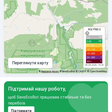
AQI PM2.5
109
с/д
229
0-50
11
51-100
0
101-150
0
151-200
1
201-300
0
301+
Переглянути карту
08.08.2026, 18:00
©
Джерела даних
© SaveEcoBot
© CARTO
© OpenStreetMap
Підтримай нашу роботу,
щоб SaveEcoBot працював стабільно та без
перебоїв
Підтримати