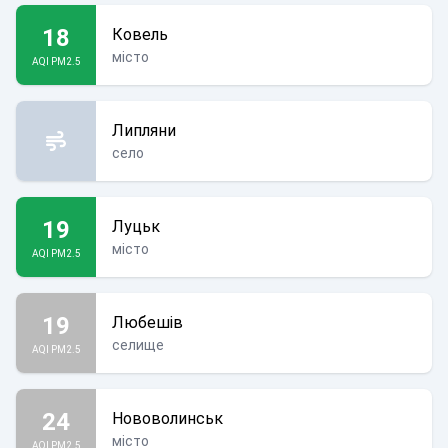
18
Ковель
місто
AQI PM2.5
Липляни
село
19
Луцьк
місто
AQI PM2.5
19
Любешів
селище
AQI PM2.5
24
Нововолинськ
місто
AQI PM2.5