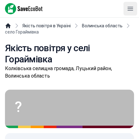
SaveEcoBot
Ope
Якість повітря в Україні
Волинська область
село Гораймівка
Якість повітря у селі
Гораймівка
Кoлківськa селищнa громада, Луцький район,
Волинська область
?