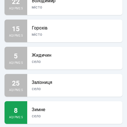
22
Володимир
місто
AQI PM2.5
15
Горохів
місто
AQI PM2.5
5
Жидичин
село
AQI PM2.5
25
Залізниця
село
AQI PM2.5
8
Зимне
село
AQI PM2.5