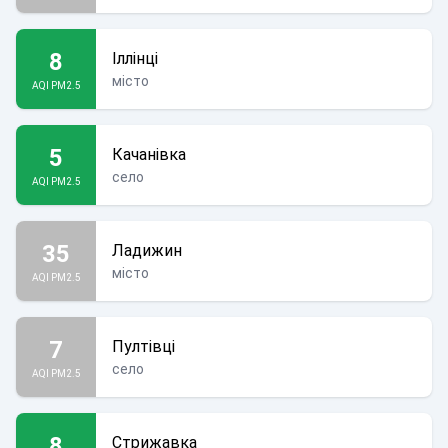
8
Іллінці
місто
AQI PM2.5
5
Качанівка
село
AQI PM2.5
35
Ладижин
місто
AQI PM2.5
7
Пултівці
село
AQI PM2.5
8
Стрижавка