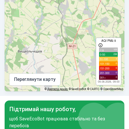
AQI PM2.5
109
с/д
238
0-50
3
51-100
0
101-150
0
151-200
0
201-300
0
301+
Переглянути карту
09.08.2026, 09:00
©
Джерела даних
© SaveEcoBot
© CARTO
© OpenStreetMap
Підтримай нашу роботу,
щоб SaveEcoBot працював стабільно та без
перебоїв