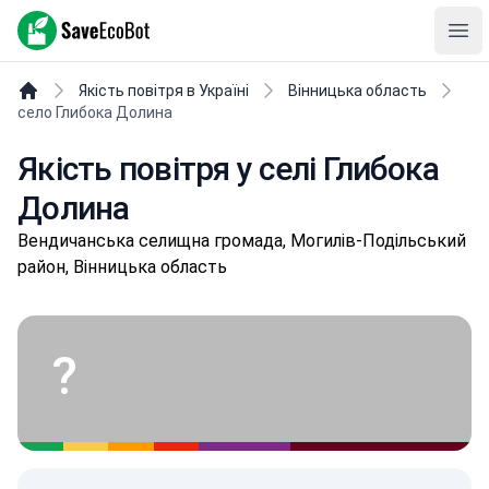
SaveEcoBot
Ope
Якість повітря в Україні
Вінницька область
село Глибока Долина
Якість повітря у селі Глибока
Долина
Вeндичaнськa селищнa громада, Могилів-Подільський
район, Вінницька область
?