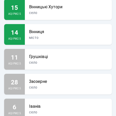
15
Вінницькі Хутори
село
AQI PM2.5
14
Вінниця
місто
AQI PM2.5
11
Грушківці
село
AQI PM2.5
28
Заозерне
село
AQI PM2.5
6
Іванів
село
AQI PM2.5