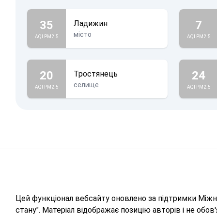
35
7
Ладижин
місто
AQI PM2.5
AQI PM2.5
20
24
Тростянець
селище
AQI PM2.5
AQI PM2.5
Цей функціонал вебсайту оновлено за підтримки Міжна
стану". Матеріал відображає позицію авторів і не обо