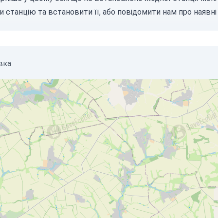
и станцію
та встановити її, або
повідомити нам
про наявні 
вка