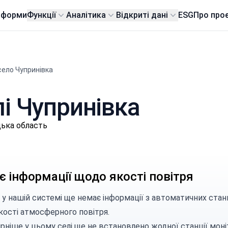
тформи
Функції
Аналітика
Відкриті дані
ESG
Про про
село Чупринівка
лі Чупринівка
цька область
 інформації щодо якості повітря
 у нашій системі ще немає інформації з автоматичних стан
кості атмосферного повітря.
рніше у цьому селі ще не встановлено жодної станції моні