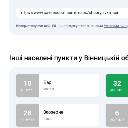
Використовуючи цей URL, ви погоджуєтеся з нашими
Умовами вико
Інші населені пункти у Вінницькій о
18
32
Бар
місто
AQI PM2.5
AQI PM2.5
28
6
Заозерне
село
AQI PM2.5
AQI PM2.5