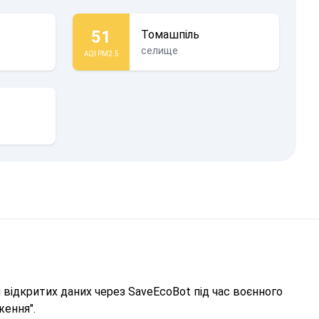
51
Томашпіль
селище
AQI PM2.5
відкритих даних через SaveEcoBot під час воєнного
ження".