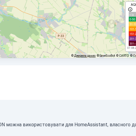
AQ
с/д
0-50
51-1
101-
151-
201-
301+
07.08.
©
Джерела даних
© SaveEcoBot
© CARTO
© O
JSON можна використовувати для HomeAssistant, власного 