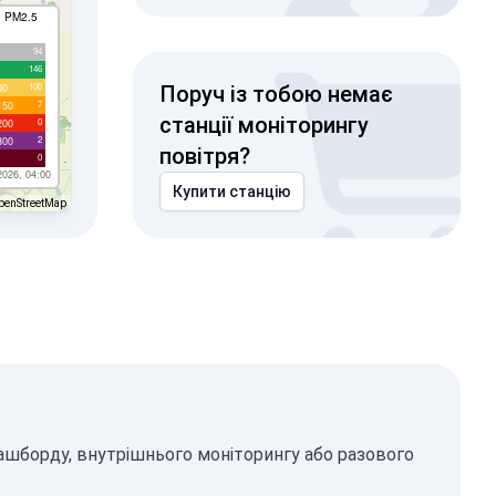
I PM2.5
94
146
100
00
Поруч із тобою немає
7
150
станції моніторингу
0
200
2
300
повітря?
0
2026, 04:00
Купити станцію
penStreetMap
дашборду, внутрішнього моніторингу або разового