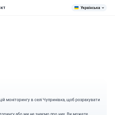
єкт
Українська
цій моніторингу в селі Чупринівка, щоб розрахувати
торингу або ми не знаємо про них. Ви можете