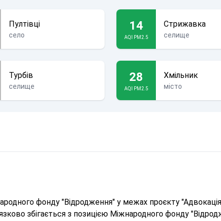
14
Пултівці
Стрижавка
село
селище
AQI PM2.5
28
Турбів
Хмільник
селище
місто
AQI PM2.5
родного фонду "Відродження" у межах проєкту "Адвокація 
в'язково збігається з позицією Міжнародного фонду "Відрод