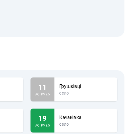
11
Грушківці
село
AQI PM2.5
19
Качанівка
село
AQI PM2.5