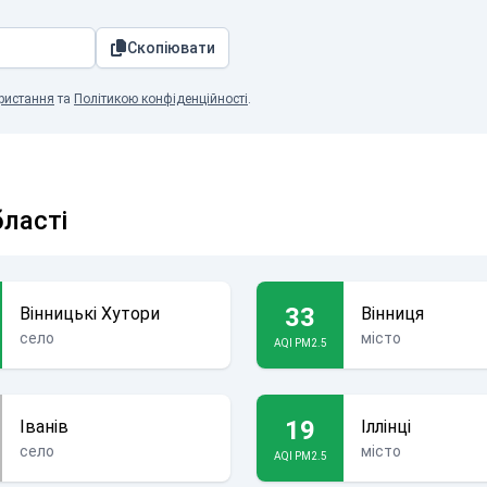
Скопіювати
ристання
та
Політикою конфіденційності
.
бласті
33
Вінницькі Хутори
Вінниця
село
місто
AQI PM2.5
19
Іванів
Іллінці
село
місто
AQI PM2.5