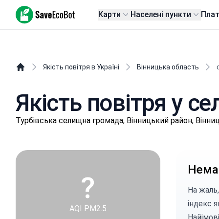
SaveEcoBot
Карти
Населені пункти
Пла
Якість повітря в Україні
Вінницька область
Якість повітря у се
Туpбівськa селищнa громада, Вінницький район, Вінни
Немає
?
На жаль,
індекс я
AQI PM2.5
Найімові