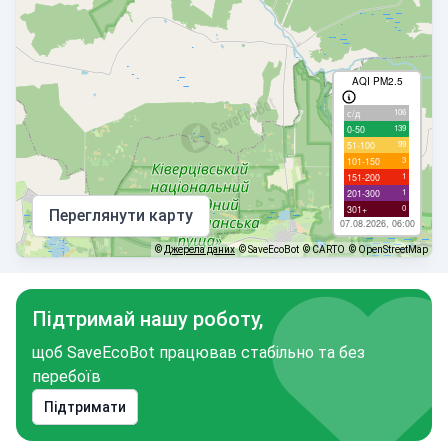
AQI PM2.5
106
с/д
139
0-50
99
51-100
3
101-150
1
151-200
1
201-300
0
301+
Переглянути карту
07.08.2026, 06:00
©
Джерела даних
© SaveEcoBot
© CARTO
© OpenStreetMap
Підтримай нашу роботу,
щоб SaveEcoBot працював стабільно та без
перебоїв
Підтримати