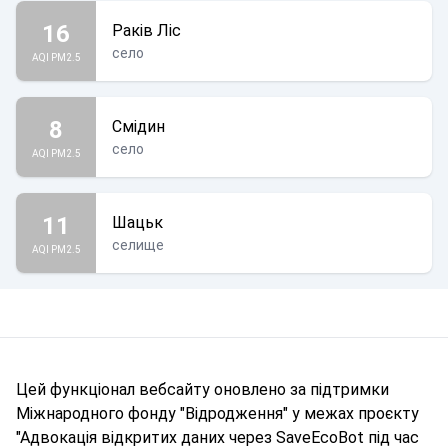
16
Раків Ліс
село
AQI PM2.5
8
Смідин
село
AQI PM2.5
11
Шацьк
селище
AQI PM2.5
Цей функціонал вебсайту оновлено за підтримки
Міжнародного фонду "Відродження" у межах проєкту
"Адвокація відкритих даних через SaveEcoBot під час