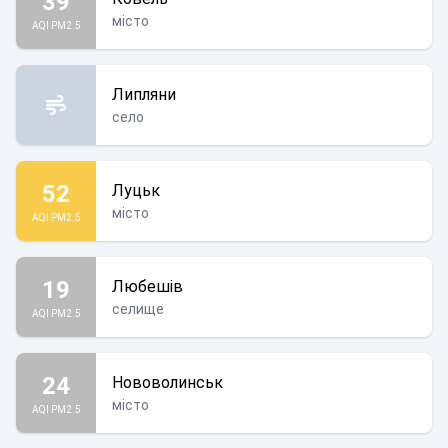
39
місто
AQI PM2.5
Липляни
село
52
Луцьк
місто
AQI PM2.5
19
Любешів
селище
AQI PM2.5
24
Нововолинськ
місто
AQI PM2.5