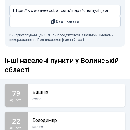
Скопіювати
Використовуючи цей URL, ви погоджуєтеся з нашими
Умовами
використання
та
Політикою конфіденційності
.
Інші населені пункти у Волинській
області
79
Вишнів
село
AQI PM2.5
22
Володимир
місто
AQI PM2.5