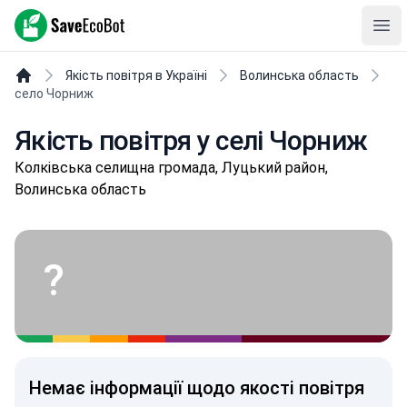
SaveEcoBot
Ope
Якість повітря в Україні
Волинська область
село Чорниж
Якість повітря у селі Чорниж
Кoлківськa селищнa громада, Луцький район,
Волинська область
?
Немає інформації щодо якості повітря