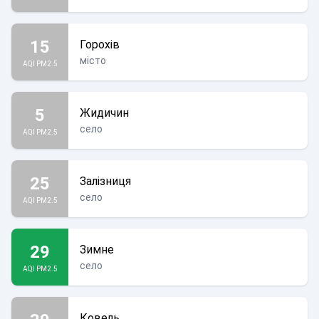
15
Горохів
місто
AQI PM2.5
5
Жидичин
село
AQI PM2.5
25
Залізниця
село
AQI PM2.5
29
Зимне
село
AQI PM2.5
Ковель