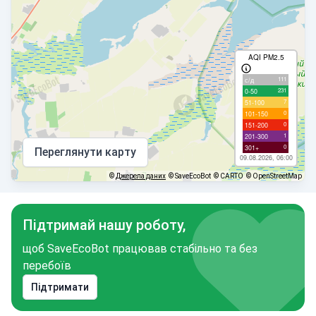
AQI PM2.5
111
с/д
231
0-50
7
51-100
0
101-150
0
151-200
1
201-300
0
301+
Переглянути карту
09.08.2026, 06:00
©
Джерела даних
© SaveEcoBot
© CARTO
© OpenStreetMap
Підтримай нашу роботу,
щоб SaveEcoBot працював стабільно та без
перебоїв
Підтримати