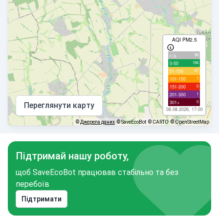
AQI PM2.5
86
с/д
194
0-50
67
51-100
1
101-150
0
151-200
1
201-300
0
301+
Переглянути карту
06.08.2026, 17:00
©
Джерела даних
© SaveEcoBot
© CARTO
© OpenStreetMap
Підтримай нашу роботу,
щоб SaveEcoBot працював стабільно та без
перебоїв
Підтримати