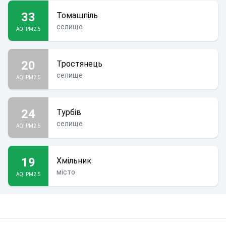
33
Томашпіль
селище
AQI PM2.5
20
Тростянець
селище
AQI PM2.5
24
Турбів
селище
AQI PM2.5
19
Хмільник
місто
AQI PM2.5