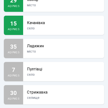
29
місто
AQI PM2.5
15
Качанівка
село
AQI PM2.5
35
Ладижин
місто
AQI PM2.5
7
Пултівці
село
AQI PM2.5
30
Стрижавка
селище
AQI PM2.5