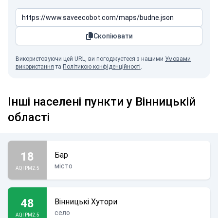
Скопіювати
Використовуючи цей URL, ви погоджуєтеся з нашими
Умовами
використання
та
Політикою конфіденційності
.
Інші населені пункти у Вінницькій
області
18
Бар
місто
AQI PM2.5
48
Вінницькі Хутори
село
AQI PM2.5