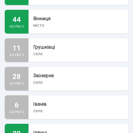
44
Вінниця
місто
AQI PM2.5
11
Грушківці
село
AQI PM2.5
28
Заозерне
село
AQI PM2.5
6
Іванів
село
AQI PM2.5
Іллінці