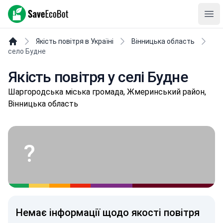
SaveEcoBot
Ope
Якість повітря в Україні
Вінницька область
село Будне
Якість повітря у селі Будне
Шapгopoдськa міська громада, Жмеринський район,
Вінницька область
?
Немає інформації щодо якості повітря